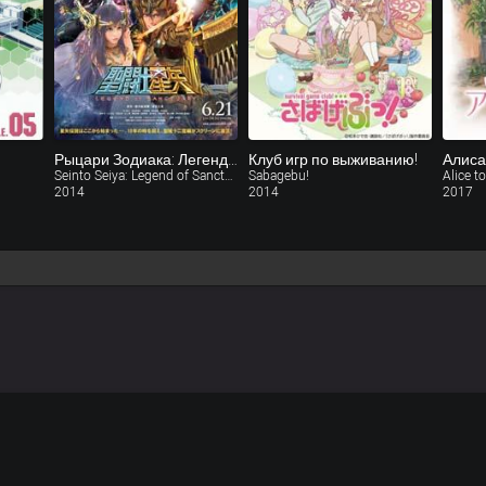
Рыцари Зодиака: Легенда о святилище
Клуб игр по выживанию!
Алиса
Seinto Seiya: Legend of Sanctuary
Sabagebu!
Alice t
2014
2014
2017