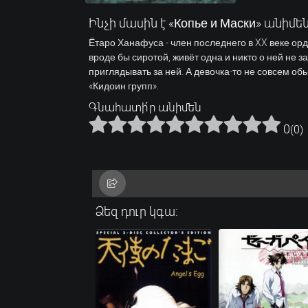
Ինչի մասին է «Копье и Маски» անիմեն
Ётаро Ханафуса - член последнего в XX веке ор
вроде бы сиротой, живёт одна и никто о ней не з
приглядывать за ней. А девочка-то не совсем о
«Кидоин групп».
Գնահատի՛ր անիմեն
0
(
0
)
Ձեզ դուր կգա: