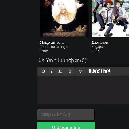
Яйцо ангела
Дзэгапэйн
Tenshi no tamago
Zegapain
1985
2006
Թո՛ղ կարծիքդ
(0)
:
Մեկնաբանել