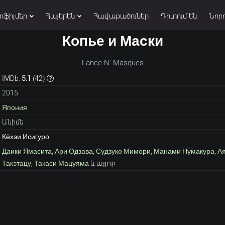
տֆիլմեր
Հայերեն
Հավաքածուներ
Դիտում են
Նորո
Копье и Маски
Lance N' Masques
IMDb:
5.1
(
42
)
2015
Япония
Անիմե
Кёхэи Исигуро
Даики Ямасита
,
Ари Одзава
,
Судзуко Мимори
,
Манами Нумакура
,
Ая
Такэтацу
,
Такаси Мацуяма
և այլոք