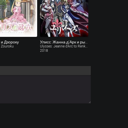
 и Дзороку
Улисс: Жанна д’Арк и рыцарь-алхимик / Ulysses: Jeanne d'Arc to Renkin no Kishi (2018)
o Zouroku
Ulysses: Jeanne d'Arc to Renkin no Kishi
2018