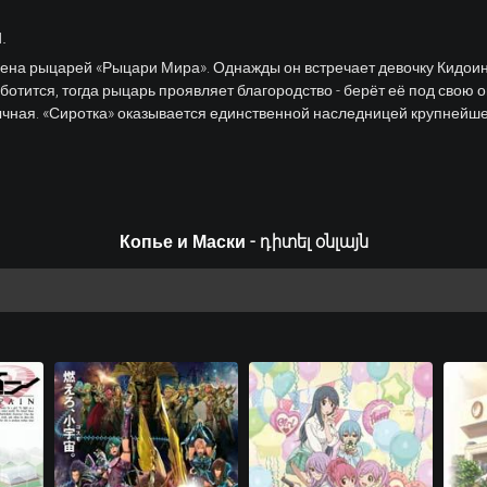
.
дена рыцарей «Рыцари Мира». Однажды он встречает девочку Кидоин
аботится, тогда рыцарь проявляет благородство - берёт её под свою 
бычная. «Сиротка» оказывается единственной наследницей крупнейш
Копье и Маски - դիտել օնլայն