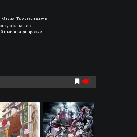
 Макио. Та оказывается
опеку и начинает
ей в мире корпорации