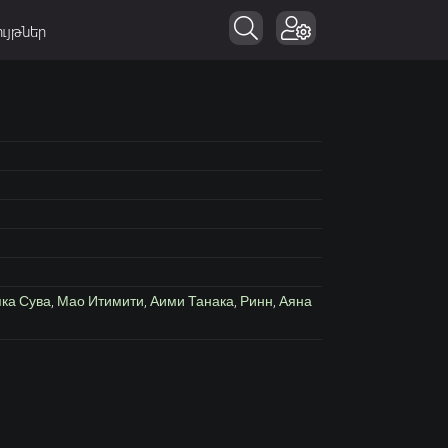
ւյթներ
ка Сува
,
Мао Итимити
,
Аими Танака
,
Ринн
,
Аяна