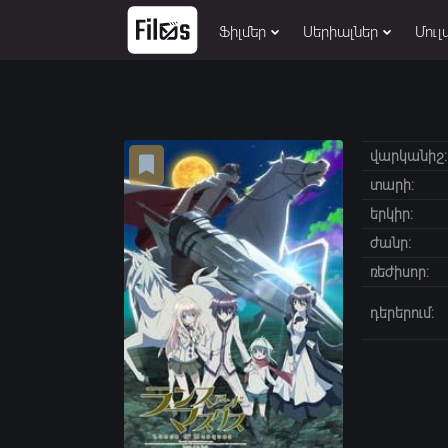
Ֆիլմեր
Սերիալներ
Մուլ
վարկանիշ:
տարի:
երկիր:
ժանր:
ռեժիսոր:
դերերում: