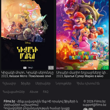
6.9
6.9
7.0
7.0
Կիզակի մոտո․ Կրակի սերունդը
Սուպեր մարիո եղբայրները կինոյում
2023, Кизази Мото: Поколение огня
2023, Братья Супер Марио в кино
Գլխավոր
Ֆիլմեր
Սերիալներ
Նորույթներ
Հիմա դիտում են
Հավաքածուներ
Abuse
FAQ
Films.bz
- մենք լավագույնն ենք HD որակով ֆիլմերի և
© 2026 Films.bz
սերիալների աշխարհում:
support@films.bz
Գովազդների բովանդակության համար կայքը