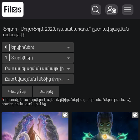
Ֆիլտր - Մուլտֆիլմ, 2023, դասակարգում՝ ըստ ավելացման
ամսաթվի
Երկիր(ներ)
0
Տարի(ներ)
1
Ըստ ավելացման ամսաթվի
Ըստ նվազման [ մեծից փոքր ]
Գնացի՛նք
Մաքրել
*
որոնումը կատարվելու է այնտեղ(ֆիլմ/սերիալ...,դրամա/մելոդրամա․․․),
որտեղ հիմա գտնվում եք