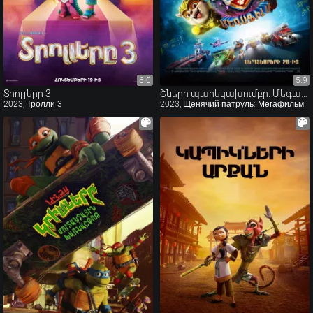
6.0
6.0
5.9
5.9
Տրոլլերը 3
Շների պարեկախումբը. Մեգաֆիլմ
2023, Тролли 3
2023, Щенячий патруль: Мегафильм