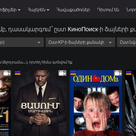
տֆիլմեր
Հայերեն
Հավաքածուներ
Դիտում են
Նորո
մբ, դասակարգում՝ ըստ КиноПоиск-ի ձայների 
ր)
Ըստ KP-ի ձայների քանակի
/մելոդրամա․․․), որտեղ հիմա գտնվում եք