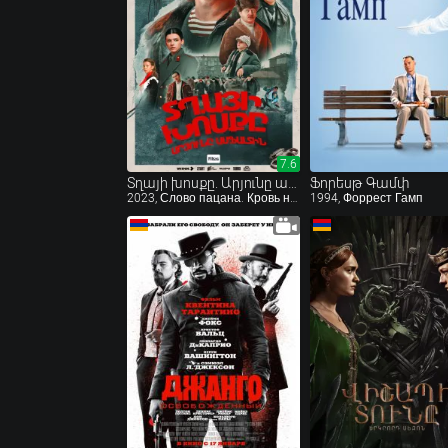
7.6
7.6
Տղայի խոսքը. Արյունը ասֆալտին
Ֆորեսթ Գամփ
2023, Слово пацана. Кровь на асфальте
1994, Форрест Гамп