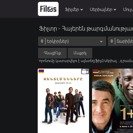
Ֆիլմեր
Սերիալներ
Մուլ
Ֆիլտր - Հայերեն թարգմանությա
Երկիր(ներ)
Տարի(նե
0
0
Գնացի՛նք
Մաքրել
*
որոնումը կատարվելու է այնտեղ(ֆիլմ/սերիալ...,դրամա