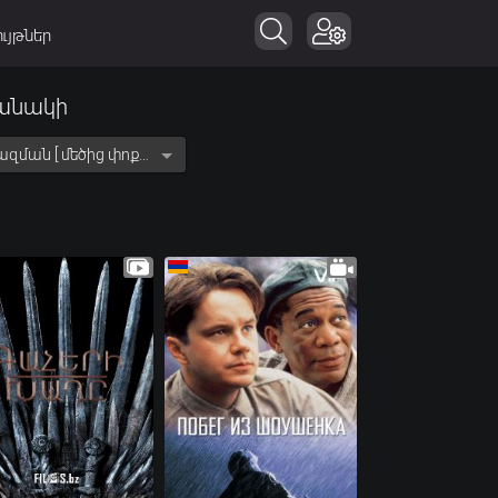
ւյթներ
քանակի
Ըստ նվազման [ մեծից փոքր ]