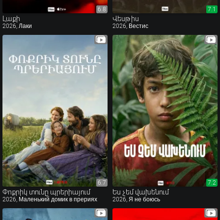
6.8
6.8
7.1
7.1
Լաքի
Վեսթիս
2026, Лаки
2026, Вестис
6.7
6.7
7.2
7.2
Փոքրիկ տունը պրերիայում
Ես չեմ վախենում
2026, Маленький домик в прериях
2026, Я не боюсь