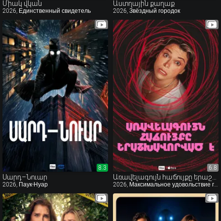
Միակ վկան
Աստղային քաղաք
2026, Единственный свидетель
2026, Звёздный городок
8.3
8.3
6.8
6.8
Սարդ–Նուար
Առավելագույն հաճույքը երաշխավորված է
2026, Паук-Нуар
2026, Максимальное удовольствие гарантировано