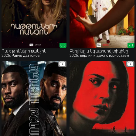
8.5
8.5
7.1
7.1
Դաթթոնների ռանչոն
Բեռլինը և կզաքիսով տիկինը
2026, Ранчо Даттонов
2026, Берлин и дама с горностаем