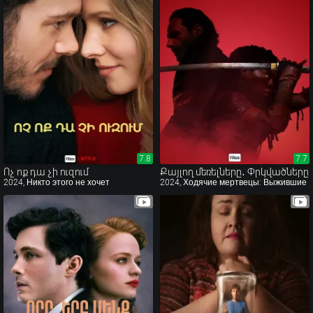
7.8
7.8
7.7
7.7
Ոչ ոք դա չի ուզում
Քայլող մեռելները․ Փրկվածները
2024, Никто этого не хочет
2024, Ходячие мертвецы: Выжившие