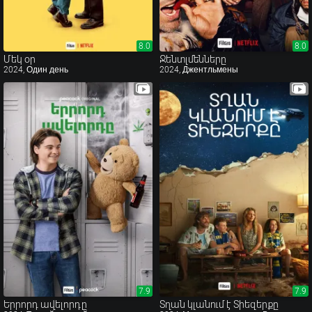
8.0
8.0
8.0
8.0
Մեկ օր
Ջենտլմենները
2024, Один день
2024, Джентльмены
7.9
7.9
7.9
7.9
Երրորդ ավելորդը
Տղան կլանում է Տիեզերքը