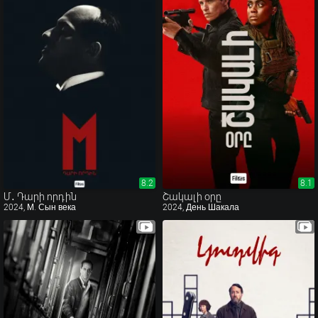
8.2
8.2
8.1
8.1
Մ․ Դարի որդին
Շակալի օրը
2024, М. Сын века
2024, День Шакала