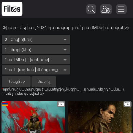
Ֆիլտր - Սերիալ, 2024, դասակարգում՝ ըստ IMDb-ի վարկանշի
Երկիր(ներ)
0
Տարի(ներ)
1
Ըստ IMDb-ի վարկանշի
Ըստ նվազման [ մեծից փոքր ]
Գնացի՛նք
Մաքրել
*
որոնումը կատարվելու է այնտեղ(ֆիլմ/սերիալ...,դրամա/մելոդրամա․․․),
որտեղ հիմա գտնվում եք