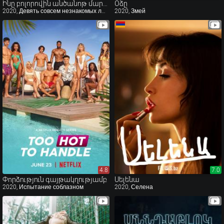
Ինը բոլորովին անծանոթ մարդիկ
Օձը
2020, Девять совсем незнакомых людей
2020, Змей
4.8
4.8
7.0
7.0
Փորձություն գայթակղությամբ
Սելենա
2020, Испытание соблазном
2020, Селена