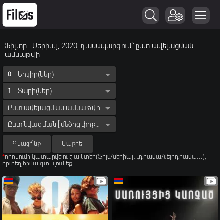
Ֆիլտր - Սերիալ, 2020, դասակարգում՝ ըստ ավելացման
ամսաթվի
Երկիր(ներ)
0
Տարի(ներ)
1
Ըստ ավելացման ամսաթվի
Ըստ նվազման [ մեծից փոքր ]
Գնացի՛նք
Մաքրել
*
որոնումը կատարվելու է այնտեղ(ֆիլմ/սերիալ...,դրամա/մելոդրամա․․․),
որտեղ հիմա գտնվում եք