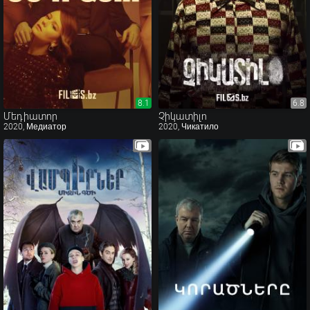
8.1
6.8
6.8
Մեդիատոր
Չիկատիլո
2020, Медиатор
2020, Чикатило