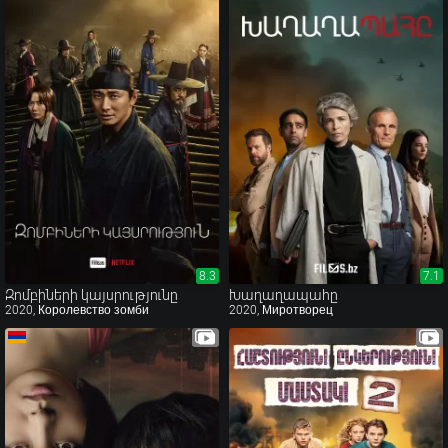
8.3
8.3
7.1
7.1
Զոմբիների կայսրությունը
Խաղաղապահը
2020, Королевство зомби
2020, Миротворец