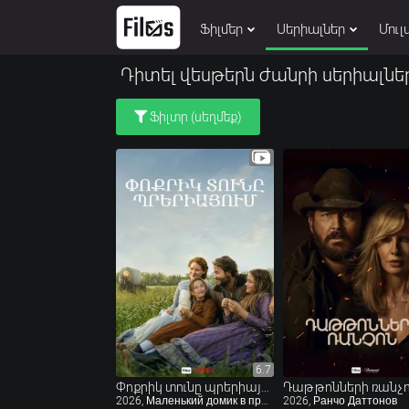
Ֆիլմեր
Սերիալներ
Մուլ
Դիտել վեսթերն ժանրի սերիալներ
Ֆիլտր (սեղմեք)
6.7
6.7
Փոքրիկ տունը պրերիայում
Դաթթոնների ռանչ
2026, Маленький домик в прериях
2026, Ранчо Даттонов