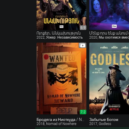
6.9
6.9
Ուոքեր․ Անկախություն
2022, Уокер: Независимость
2020, Мы охотимся вме
7.2
Бродяга из Ниоткуда / Nomad of Nowhere (2018)
Забытые Богом
2018, Nomad of Nowhere
2017, Godless