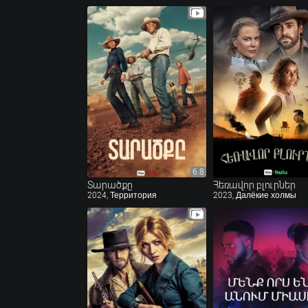
6.8
6.8
Տարածքը
Հեռավոր բլուրներ
2024, Территория
2023, Далёкие холмы