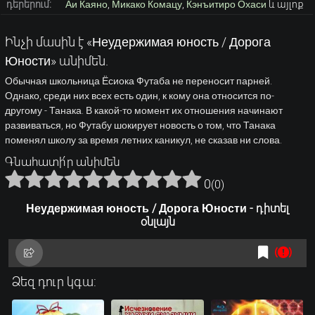
դերերում:
Аи Каяно
,
Микако Комацу
,
Кэнъитиро Охаси
և այլոք
Ինչի մասին է «Неудержимая юность / Дорога
Юности» անիմեն.
Обычная школьница Ёсиока Футаба не переносит парней.
Однако, среди них всех есть один, к кому она относится по-
другому - Танака. В какой-то момент их отношения начинают
развиваться, но Футабу шокирует новость о том, что Танака
поменял школу за время летних каникул, не сказав ни слова.
Գնահատի՛ր անիմեն
0
(
0
)
Неудержимая юность / Дорога Юности - դիտել
օնլայն
Ձեզ դուր կգա: