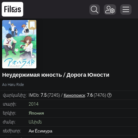
Неудержимая юность / Дорога Юности
Ao Haru Ride
վարկանիշ:
IMDb:
7.5
(
7245
) /
Кинопоиск
:
7.6
(
7476
)
տարի:
2014
երկիր:
Япония
ժանր:
Անիմե
ռեժիսոր:
Аи Ёсимура