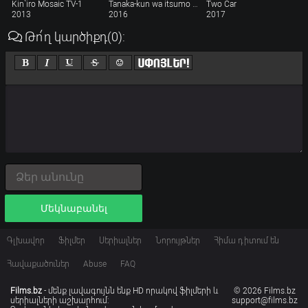
Kin`iro Mosaic TV-1
Tanaka-kun wa itsumo kedaruge
Two Car
2013
2016
2017
Թո՛ղ կարծիքդ
(0)
:
Մեկնաբանել
Գլխավոր
Ֆիլմեր
Սերիալներ
Նորույթներ
Հիմա դիտում են
Հավաքածուներ
Abuse
FAQ
Films.bz
- մենք լավագույնն ենք HD որակով ֆիլմերի և
© 2026 Films.bz
սերիալների աշխարհում:
support@films.bz