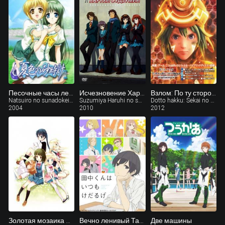
Песочные часы летней расцветки
Исчезновение Харухи Судзумии
Взлом: По ту сторону мира
Natsuiro no sunadokei OVA
Suzumiya Haruhi no shôshitsu
Dotto hakku: Sekai no mukou ni
2004
2010
2012
Золотая мозаика ТВ-1
Вечно ленивый Танака
Две машины