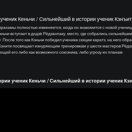
ученик Кеньчи / Сильнейший в истории ученик Кэнъи
рахамы полностью изменяется, когда он знакомится с новой учениц
эньчи вступает в додзё Рёдзанпаку, место, где собрались сильнейши
у. После того как Кэньчи победил ученика секции каратэ, на него об
 Кэнити посвящает изнуряющим тренировкам у шести мастеров Рёдз
щей его либо как возможного союзника, либо угрозу их планам.
рии ученик Кеньчи / Сильнейший в истории ученик Кэнъ