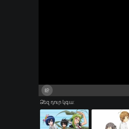
Ձեզ դուր կգա: