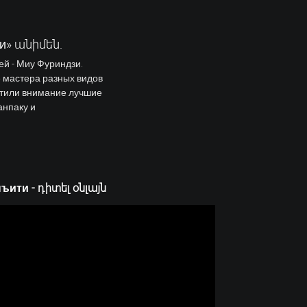
ти» անիմեն.
ей - Миу Фуриндзи.
е мастера разных видов
ратили внимание лучшие
анпаку и
ити - դիտել օնլայն