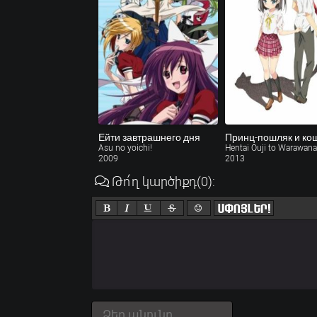
Ейти завтрашнего дня
Asu no yoichi!
Hentai Ouji to Warawan
2009
2013
Թո՛ղ կարծիքդ
(0)
: