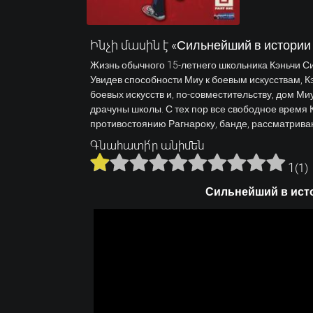
Ինչի մասին է «Сильнейший в истории 
Жизнь обычного 15-летнего школьника Кэньчи Си
Увидев способности Миу к боевым искусствам, К
боевых искусств и, по-совместительству, дом Ми
драчуны школы. С тех пор все свободное время
противостоянию Рагнароку, банде, рассматриваю
Գնահատի՛ր անիմեն
1
(
1
)
Сильнейший в исто