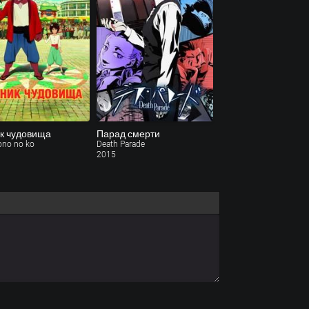
к чудовища
Парад смерти
no no ko
Death Parade
2015