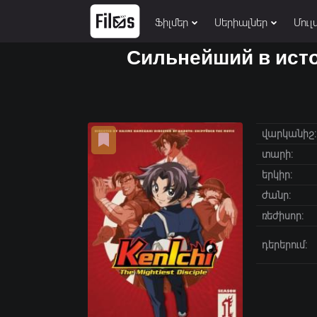
Ֆիլմեր
Սերիալներ
Մուլ
Сильнейший в исто
վարկանիշ:
տարի:
երկիր:
ժանր:
ռեժիսոր:
դերերում: