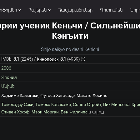
տֆիլմեր
Հայերեն
Հավաքածուներ
Դիտում են
Նորո
рии ученик Кеньчи / Сильнейши
Кэнъити
Shijo saikyo no deshi Kenichi
IMDb:
8.1
(
2245
) /
Кинопоиск
:
8.1
(
4939
)
2006
Япония
Անիմե
Хадзимэ Камэгаки, Футоси Хигасидэ, Макото Хосино
Томокадзу Сэки
,
Томоко Каваками
,
Сонни Стрейт
,
Вик Миньона
,
Кри
Стивен Хофф
,
Мэри Морган
,
Бен Филлипс
և այլոք