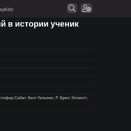
ւյթներ
й в истории ученик
стофер Сабат
,
Кент Уильямс
,
Р. Брюс Эллиотт
,