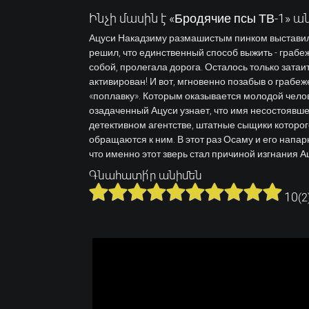
Ինչի մասին է «Бродячие псы ТВ-1» ա
Ацуси Накадзиму размашистым пинком выставили
решил, что единственный способ выжить - грабеж 
собой, пролегала дорога. Осталось только затаит
активирован! И вот, мгновенно позабыв о грабеж
«поплавку». Которым оказывается молодой челов
озадаченный Ацуси узнает, что имя несостоявше
детективном агентстве, штатные сыщики которо
обращаются к ним. В этот раз Осаму и его напарн
что именно этот зверь стал причиной изгнания А
Գնահատի՛ր անիմեն
10
(
2