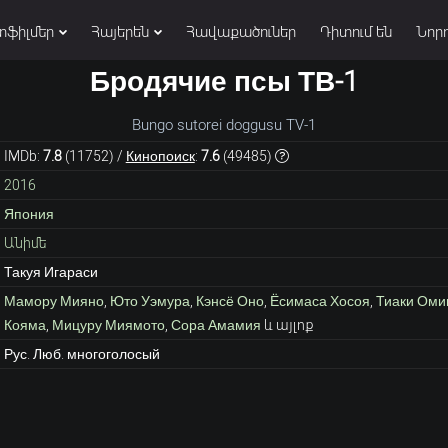
տֆիլմեր
Հայերեն
Հավաքածուներ
Դիտում են
Նորո
Бродячие псы ТВ-1
Bungo sutorei doggusu TV-1
IMDb:
7.8
(
11752
) /
Кинопоиск
:
7.6
(
49485
)
2016
Япония
Անիմե
Такуя Игараси
Мамору Мияно
,
Юто Уэмура
,
Кэнсё Оно
,
Ёсимаса Хосоя
,
Тиаки Оми
Кояма
,
Мицуру Миямото
,
Сора Амамия
և այլոք
Рус. Люб. многоголосый