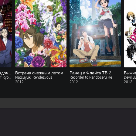
Реко Якусидзи и загадочные преступления
Встреча снежным летом
Ранец и Флейта ТВ-2
The Strange Case Files of Ryoko Yakushiji
Natsuyuki Rendezvous
Recorder to Randoseru Re
Devil S
2012
2012
2013