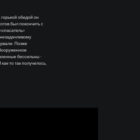
 горькой обидой он
готов был покончить с
 «спасатель»
у незадачливому
орвали. Позже
м Вооруженном
военные бессильны -
как-то так получилось,