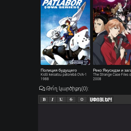
Полиция будущего
Kidô keisatsu patorebâ OVA-1
1988
2008
Թո՛ղ կարծիքդ
(0)
: