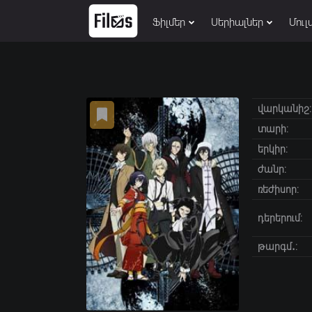
Ֆիլմեր
Սերիալներ
Մուլ
վարկանիշ:
տարի:
երկիր:
ժանր:
ռեժիսոր:
դերերում:
թարգմ․: