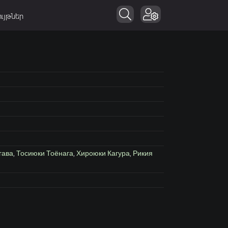
ւյթներ
гава
,
Тосиюки Тоёнага
,
Хироюки Кагура
,
Рикия