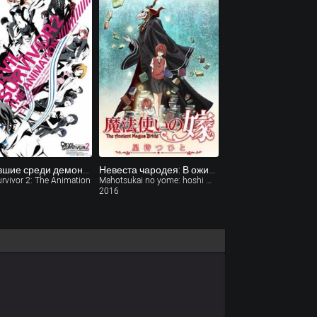
Выжившие среди демонов 2
Невеста чародея: В ожидании путеводной звезды
urvivor 2: The Animation
Mahotsukai no yome: hoshi matsu hito OVA
2016