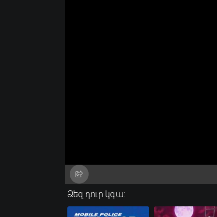
Ձեզ դուր կգա: