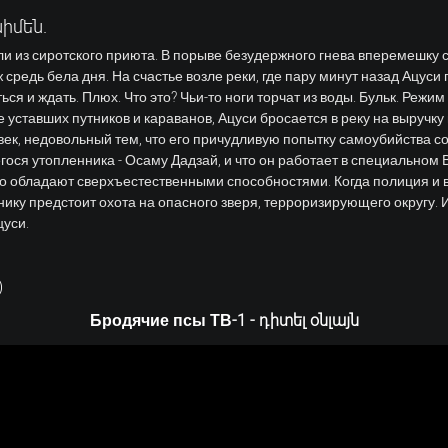
նիմեն.
 из сиротского приюта. В порыве безудержного гнева вперемешку с
средь бела дня. На счастье возле реки, где пару минут назад Ацуси 
ься и ждать. Плюх. Что это? Чьи-то ноги торчат из воды. Бульк. Режим
е уставших путников и караванов, Ацуси бросается в реку на выручк
ек, недовольный тем, что его причудливую попытку самоубийства с
гося утопленника - Осаму Дадзай, и что он работает в специально
го обладают сверхъестественными способностями. Когда полиция и 
ику предстоит охота на опасного зверя, терроризирующего округу. И 
цуси.
)
Бродячие псы ТВ-1 - դիտել օնլայն