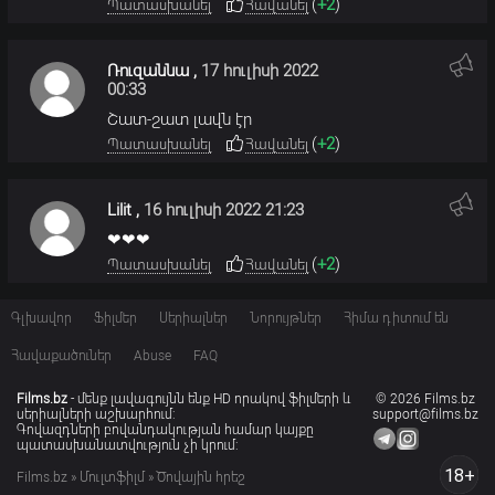
(
+2
)
Պատասխանել
Հավանել
Ռուզաննա
,
17 հուլիսի 2022
00:33
Շատ-շատ լավն էր
(
+2
)
Պատասխանել
Հավանել
Lilit
,
16 հուլիսի 2022 21:23
❤❤❤
(
+2
)
Պատասխանել
Հավանել
Գլխավոր
Ֆիլմեր
Սերիալներ
Նորույթներ
Հիմա դիտում են
Հավաքածուներ
Abuse
FAQ
Films.bz
- մենք լավագույնն ենք HD որակով ֆիլմերի և
© 2026 Films.bz
սերիալների աշխարհում:
support@films.bz
Գովազդների բովանդակության համար կայքը
պատասխանատվություն չի կրում:
18+
Films.bz
»
Մուլտֆիլմ
» Ծովային հրեշ