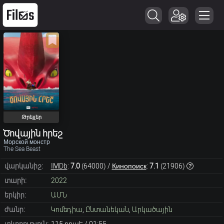
Թրեյլեր
Ծովային հրեշ
Морской монстр
The Sea Beast
վարկանիշ:
IMDb
:
7.0
(
64000
) /
Кинопоиск
:
7.1
(
21906
)
տարի:
2022
երկիր:
ԱՄՆ
ժանր:
Կոմեդիա
,
Ընտանեկան
,
Արկածային