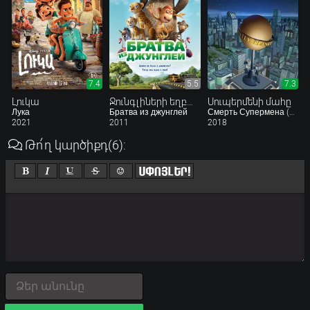
7.4
5.5
7.3
Լուկա
Ջունգլիների եղբայրությունը
Սուպերմենի մահը
Лука
Братва из джунглей
Смерть Супермена (видео)
2021
2011
2018
Թո՛ղ կարծիքդ
(6)
: