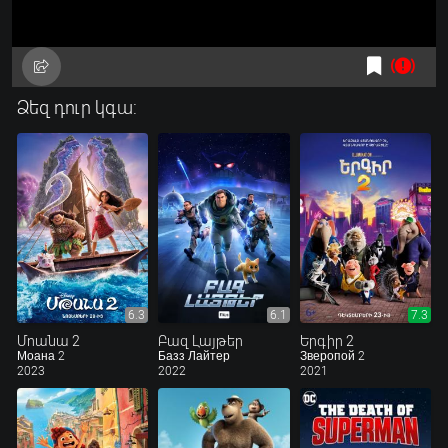
Ձեզ դուր կգա:
6.3
6.1
7.3
Մոանա 2
Բազ Լայթեր
Երգիր 2
Моана 2
Базз Лайтер
Зверопой 2
2023
2022
2021