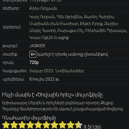
տևողություն:
115 րոպե / 01։55
ռեժիսոր:
Քրիս Ուիլյամս
Կարլ Ուրբան
,
Դեն Սթիվենս
,
Ջարեդ Հարրիս
,
Մարիանն Ժան-Բատիստ
,
Քեթի Բյորք
,
Զարիս-
դերերում:
Անգել Հատոր
,
Բարաքա Մեյ
,
Բենժամին Պլեսսալա
,
Կայա ՄքԼին
և այլոք
թարգմ.:
JASKIER
տարիք։
կարելի է դիտել ամբողջ ընտանիքով
6+
որակ:
720p
հավաքածու:
Օսկար 2023․ Նոմինանտներ
պրեմիերա:
8 հուլիս 2022 թ․
Ինչի մասին է «Ծովային հրեշ» մուլտֆիլմը.
Երիտասարդ Մեյսին և հրեշների լեգենդար որսորդ Ջեյքոբ
Հոլանդը ճամփորդություն են սկսում չբացահայտված ծովերով:
Գնահատի՛ր մուլտֆիլմը
9.5
(
136
)