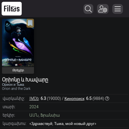
Թրեյլեր
Օրիոնը և Խավարը
Орион и Тьма
Orion and the Dark
վարկանիշ:
IMDb
:
6.3
(
19000
) /
Кинопоиск
:
6.5
(
9884
)
տարի:
2024
երկիր:
ԱՄՆ
,
Ֆրանսիա
կարգախոս:
«Здравствуй, Тьма, мой новый друг»