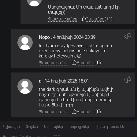
Ասոցիացիա։ Մի տառ այն կողմ էր
տպվել))
(
+1
)
Պատասխանել
Հավանել
Nopo
,
4 հունիսի 2024 23:39
Inz tvum e aydpes aveli jisht e cgitem
dzer karciy inchpisinn e sakayn im
karciqy hetevyaln e😊
(
0
)
Պատասխանել
Հավանել
a
,
14 հուլիսի 2025 18:01
the dark գոյական է, այսինքն ավելի
ճիշտ էր ասել մթություն, Օրիոնը և
մթությունը կամ խավարը, առավել
կարճ ձևով։ դդդ
(
0
)
Պատասխանել
Հավանել
Գլխավոր
Ֆիլմեր
Սերիալներ
Նորույթներ
Հիմա դիտում են
Հավաքածուներ
Abuse
FAQ