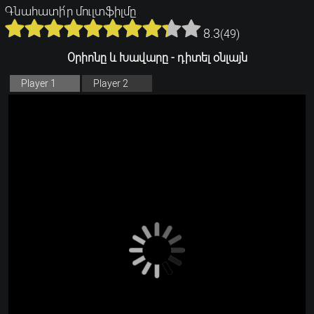
Գնահատի՛ր մուլտֆիլմը
8.3
(
49
)
Օրիոնը և Խավարը - դիտել օնլայն
Player 1
Player 2