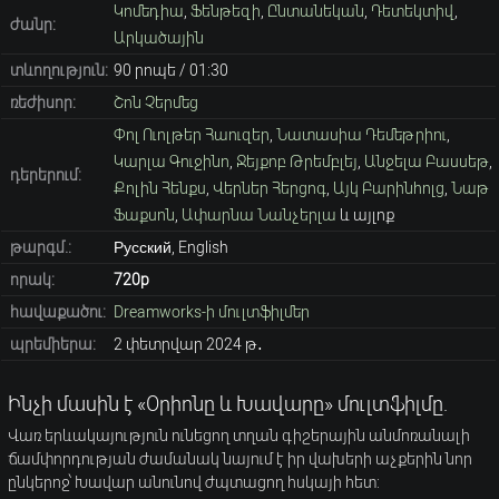
Կոմեդիա
,
Ֆենթեզի
,
Ընտանեկան
,
Դետեկտիվ
,
ժանր:
Արկածային
տևողություն:
90 րոպե / 01։30
ռեժիսոր:
Շոն Չերմեց
Փոլ Ուոլթեր Հաուզեր
,
Նատասիա Դեմեթրիու
,
Կարլա Գուջինո
,
Ջեյքոբ Թրեմբլեյ
,
Անջելա Բասսեթ
,
դերերում:
Քոլին Հենքս
,
Վերներ Հերցոգ
,
Այկ Բարինհոլց
,
Նաթ
Ֆաքսոն
,
Ափարնա Նանչերլա
և այլոք
թարգմ.:
Русский, English
որակ:
720p
հավաքածու:
Dreamworks-ի մուլտֆիլմեր
պրեմիերա:
2 փետրվար 2024 թ․
Ինչի մասին է «Օրիոնը և Խավարը» մուլտֆիլմը.
Վառ երևակայություն ունեցող տղան գիշերային անմոռանալի
ճամփորդության ժամանակ նայում է իր վախերի աչքերին նոր
ընկերոջ՝ Խավար անունով ժպտացող հսկայի հետ: