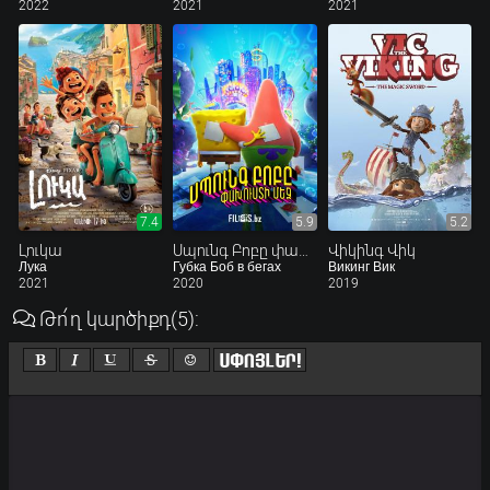
2022
2021
2021
7.4
5.9
5.2
Լուկա
Սպունգ Բոբը փախուստի մեջ
Վիկինգ Վիկ
Лука
Губка Боб в бегах
Викинг Вик
2021
2020
2019
Թո՛ղ կարծիքդ
(5)
: