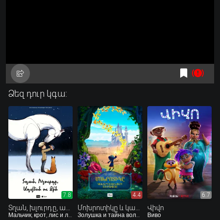
Ձեզ դուր կգա:
7.8
4.4
6.7
Տղան, խլուրդը, աղվեսն ու ձին
Մոխրոտիկը և կախարդական քարի առեղծվածը
Վիվո
Мальчик, крот, лис и лошадь
Золушка и тайна волшебного камня
Виво