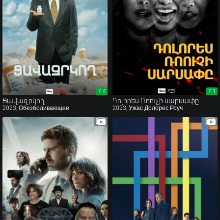
7.4
7.4
7.1
7.1
Ցավազրկող
Դոլորես Ռոուչի սարսափը
2023, Обезболивающее
2023, Ужас Долорес Роуч