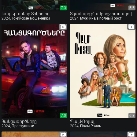
7.3
7.3
6.5
6.5
Խաբեբաները Տոկիոյից
Տղամարդը՝ ամբողջ հասակով
2024, Токийские мошенники
2024, Мужчина в полный рост
7.0
7.0
6.8
6.8
Հանցագործները
Պալմ-Ռոյալ
2024, Преступники
2024, Палм-Рояль