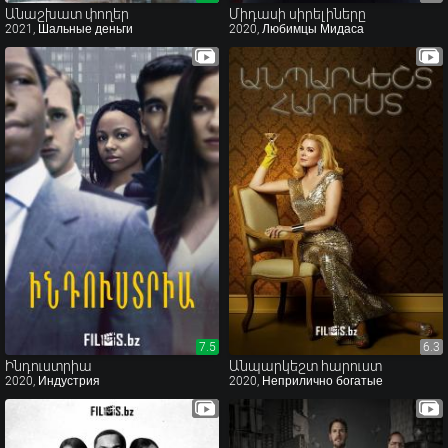
Անաշխատ փողեր
Միդասի սիրելիները
2021, Шальные деньги
2020, Любимцы Мидаса
7.5
7.5
6.3
6.3
Ինդուստրիա
Անպարկեշտ հարուստ
2020, Индустрия
2020, Неприлично богатые