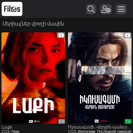
Սերիալներ փողի մասին
6.8
6.8
7.6
7.6
Լաքի
Իկուսագամի․ Վերջին սամուրայը
2026, Лаки
2025, Икусагами: Последний самурай