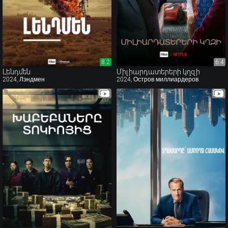
8.2
8.2
6.4
6.4
Լենդմեն
Միլիարդատերերի կղզի
2024, Лэндмен
2024, Остров миллиардеров