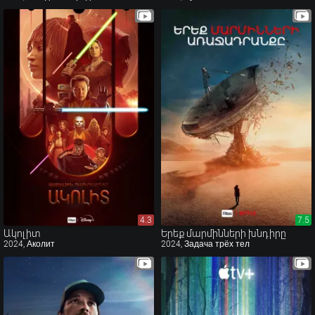
4.3
4.3
7.5
7.5
Ակոլիտ
Երեք մարմինների խնդիրը
2024, Аколит
2024, Задача трёх тел