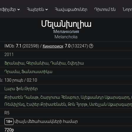
տֆիլմեր
Հայերեն
Հավաքածուներ
Դիտում են
Նորո
Մելանխոլիա
Меланхолия
Melancholia
IMDb:
7.1
(
202598
) /
Кинопоиск
:
7.0
(
132247
)
2011
Ֆրանսիա
,
Գերմանիա
,
Դանիա
,
Շվեդիա
Դրամա
,
Ֆանտաստիկա
ն:
130 րոպե / 02։10
Լարս ֆոն Թրիեր
Քրիստեն Դանսթ
,
Շարլոտա Հենսբուր
,
Ալեքսանդր Սքարսգարդ
,
Ռեմփլինգ
,
Էսփեր Քրիստենսեն
,
Ջոն Հյորթ
,
Ստելլան Սքարսգար
R5
միայն մեծահասակների համար
18+
720p