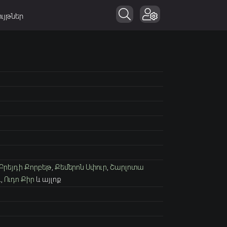
ւյթներ
Բրեյդի Քորբեթ
,
Քեմերոն Սփուր
,
Շարլոտա
դ
,
Ուդո Քիր
և այլոք