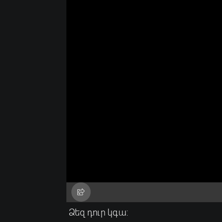
Ձեզ դուր կգա: