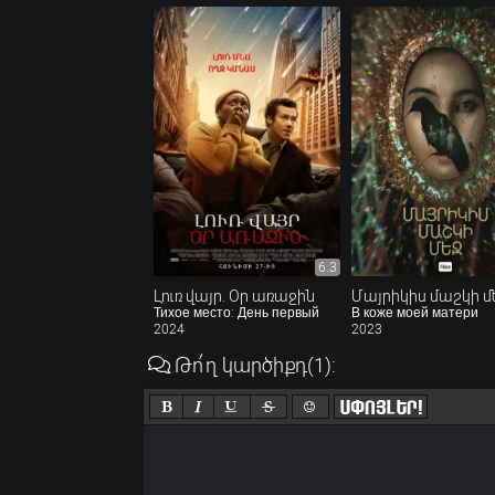
6.3
Լուռ վայր. Օր առաջին
Մայրիկիս մաշկի մ
Тихое место: День первый
В коже моей матери
2024
2023
Թո՛ղ կարծիքդ
(1)
: