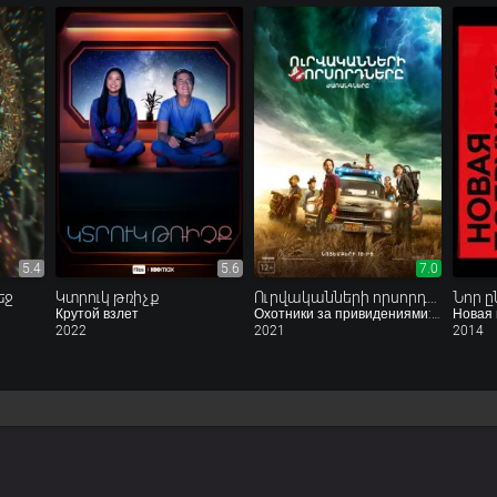
5.4
5.6
7.0
եջ
Կտրուկ թռիչք
Ուրվականների որսորդները. Ժառանգները
Նոր ը
Крутой взлет
Охотники за привидениями: Наследники
Новая
2022
2021
2014