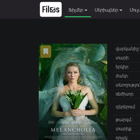
Ֆիլմեր
Սերիալներ
Մուլ
վարկանիշ:
տարի:
երկիր:
ժանր:
տևողությու
ռեժիսոր:
դերերում:
թարգմ.:
տարիք։
որակ: