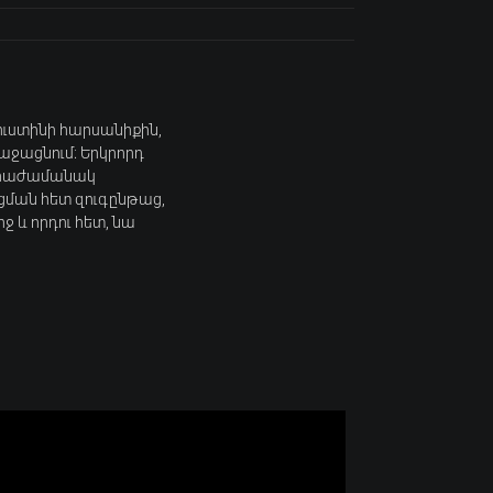
Ժուստինի հարսանիքին,
աջացնում։ Երկրորդ
, միաժամանակ
ցման հետ զուգընթաց,
ջ և որդու հետ, նա