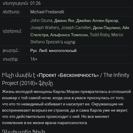
տևողություն:
01:26
ռեժիսոր:
Michael Fredianelli
John Ozuna
,
Джинн Янг
,
Джеймс Аллен Брюэр
,
Joseph Walters
,
Joseph Camilleri
,
Дили Паулино
,
Айк
դերերում:
Стилстра
,
Альфонсо Томпсон
,
Todd Risby
,
Marco
Stefano Speziali
և այլոք
թարգմ․:
Рус. Люб. многоголосый
տարիք:
16+
Ինչի մասին է «Проект «Бесконечность» / The Infinity
Project (2018)» ֆիլմը.
Жизнь молодой женщины Карлы Моран превратилась в сплошной
кошмар с той самой ночи, когда она в ужасе проснулась от того,
что кто-то невидимый избивает и насилует ее. Окружающие не
воспринимают всерьез ее страхов, да и сама Карла уже не верит,
что это действительно происходит с ней. Но все меняет
появление в ее жизни врача-парапсихолога.
Գնահատի՛ր ֆիլմը