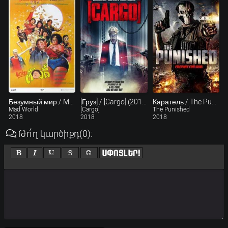
Безумный мир / Mad World (2018)
[Груз] / [Cargo] (2018)
Каратель / The Punished (2018)
Mad World
[Cargo]
The Punished
2018
2018
2018
Թո՛ղ կարծիքդ
(0)
: