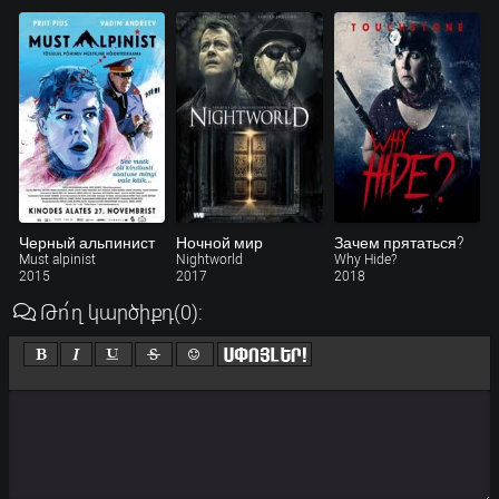
Черный альпинист
Ночной мир
Зачем прятаться?
Must alpinist
Nightworld
Why Hide?
2015
2017
2018
Թո՛ղ կարծիքդ
(0)
: