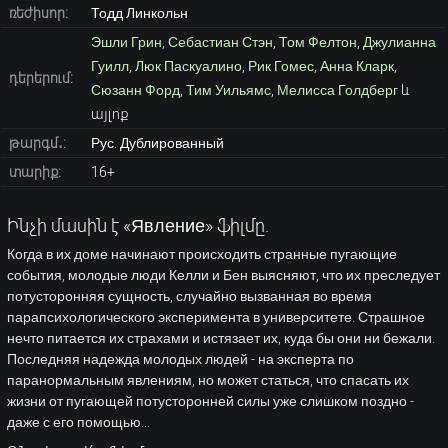
ռեժիսոր:
Тодд Линкольн
Эшли Грин
,
Себастиан Стэн
,
Том Фелтон
,
Джулианна
Гуилл
,
Люк Паскуалино
,
Рик Гомес
,
Анна Кларк
,
դերերում:
Сюзанн Форд
,
Тим Уильямс
,
Мелисса Голдберг
և
այլոք
թարգմ․:
Рус. Дублированный
տարիք:
16+
Ինչի մասին է «Явление» ֆիլմը.
Когда в их доме начинают происходить странные пугающие
события, молодые люди Келли и Бен выясняют, что их преследует
потусторонняя сущность, случайно вызванная во время
парапсихологического эксперимента в университете. Страшное
нечто питается их страхами и истязает их, куда бы они ни бежали.
Последняя надежда молодых людей - на эксперта по
паранормальным явлениям, но может статься, что спасать их
жизни от пугающей потусторонней силы уже слишком поздно -
даже с его помощью...