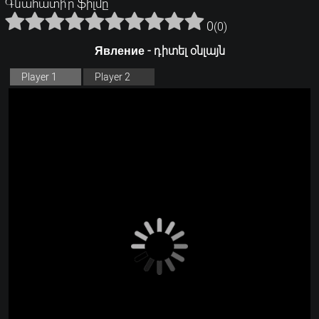
Գնահատի՛ր ֆիլմը
0
(
0
)
Явление - դիտել օնլայն
Player 1
Player 2