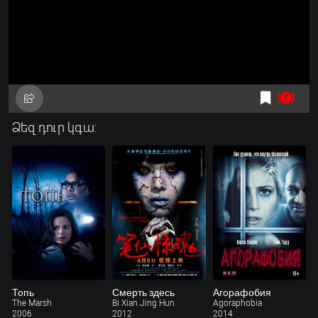
Ձեզ դուր կգա:
Топь
Смерть здесь
Агорафобия
The Marsh
Bi Xian Jing Hun
Agoraphobia
2006
2012
2014