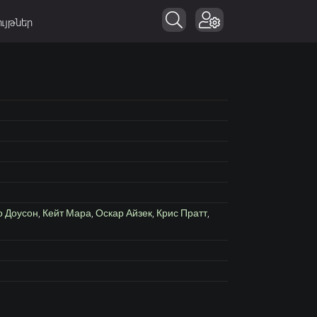
ւյթներ
о Доусон
,
Кейт Мара
,
Оскар Айзек
,
Крис Пратт
,