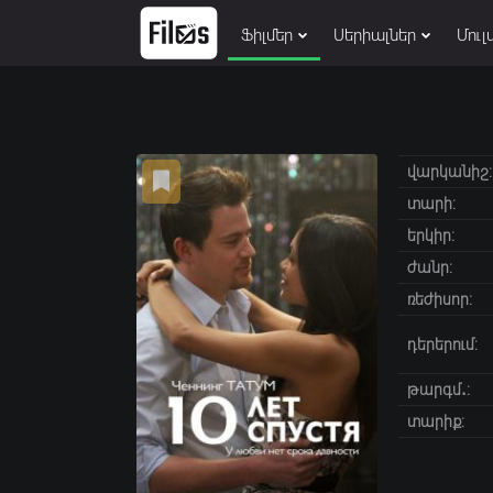
Ֆիլմեր
Սերիալներ
Մուլ
վարկանիշ:
տարի:
երկիր:
ժանր:
ռեժիսոր:
դերերում:
թարգմ․:
տարիք: