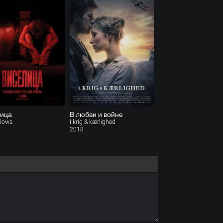
лица
В любви и войне
llows
I krig & kærlighed
2018