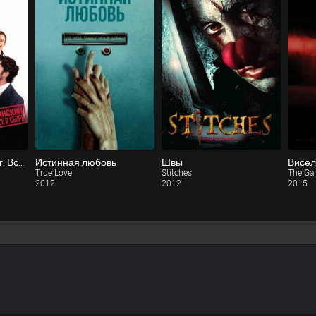
Американский пирог: Все в сборе
Истинная любовь
Швы
Висе
True Love
Stitches
The Ga
2012
2012
2015