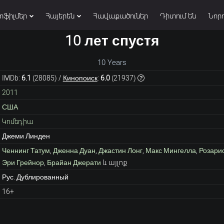
տֆիլմեր
Հայերեն
Հավաքածուներ
Դիտում են
Նորո
10 лет спустя
10 Years
IMDb:
6.1
(
28085
) /
Кинопоиск
:
6.0
(
21937
)
2011
США
Կոմեդիա
Джеми Линден
Ченнинг Татум
,
Дженна Дуан
,
Джастин Лонг
,
Макс Мингелла
,
Розари
Эри Грейнор
,
Брайан Джерати
և այլոք
Рус. Дублированный
16+