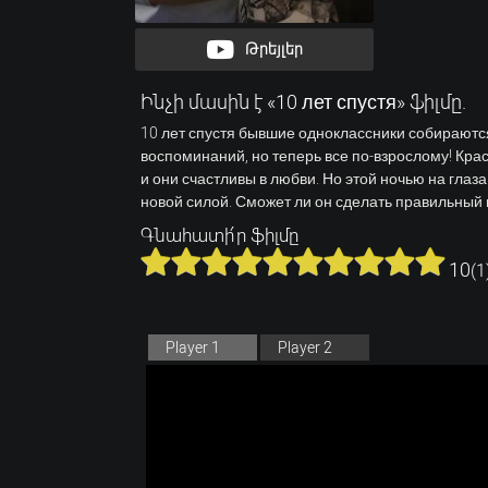
Թրեյլեր
Ինչի մասին է «10 лет спустя» ֆիլմը.
10 лет спустя бывшие одноклассники собираются,
воспоминаний, но теперь все по-взрослому! Кра
и они счастливы в любви. Но этой ночью на глаз
новой силой. Сможет ли он сделать правильный в
Գնահատի՛ր ֆիլմը
10
(
1
Player 1
Player 2