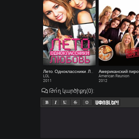
Лето. Одноклассники. Любовь
LOL
American Reunion
2011
2012
Թո՛ղ կարծիքդ
(0)
: