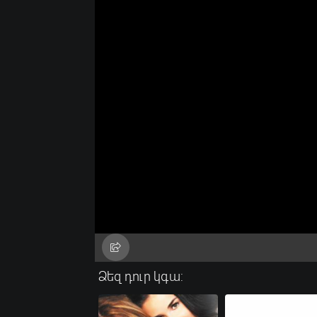
Ձեզ դուր կգա: