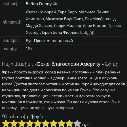
ռեժիսոր:
Бобкэт Голдтуэйт
Джоэль Мюррей
,
Тара Барр
,
Мелинда Пейдж
Хэмилтон
,
Маккензи Брук Смит
,
Рич МакДональд
,
դերերում:
Мэдди Хассон
,
Ларри Миллер
,
Дори Бартон
,
Трэвис
Уэстер
,
Лорен Бенц Филлипс
և այլոք
թարգմ․:
Рус. Проф. многоголосый
տարիք:
18+
Ինչի մասին է «Боже, благослови Америку!» ֆիլմը.
Фрэнк просто выдохся: сосед-невежа, постоянный плач ребенка,
глупая болтовня коллег, и в довершение всего - ещё и опухоль
мозга. Достав пистолет, уставший от жизни герой находит для себя
неожиданного друга и союзника по имени Рокси. Это девушка-
студентка, проявляющая нетерпимость к идиотам вокруг и
мыслящая в точности, как и Фрэнк. Он даёт ей уроки стрельбы, а
она ему - цели, которые нужно поразить.
Գնահատի՛ր ֆիլմը
9
(
1
)