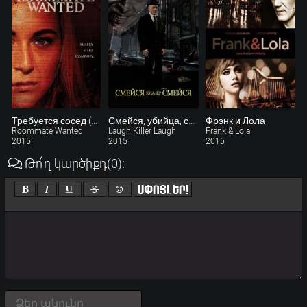
Требуется сосед (видео)
Смейся, убийца, смейся
Фрэнк и Лола
Roommate Wanted
Laugh Killer Laugh
Frank & Lola
2015
2015
2015
Թո՛ղ կարծիքդ
(0)
: