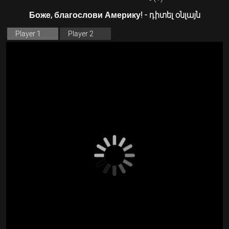
Боже, благослови Америку! - դիտել օնլայն
Player 1
Player 2