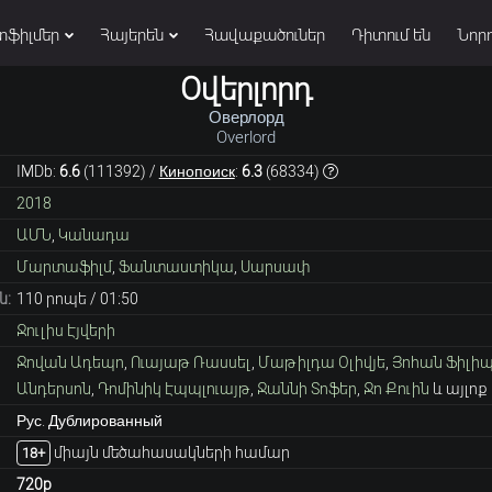
տֆիլմեր
Հայերեն
Հավաքածուներ
Դիտում են
Նորո
Օվերլորդ
Оверлорд
Overlord
IMDb:
6.6
(
111392
) /
Кинопоиск
:
6.3
(
68334
)
2018
ԱՄՆ
,
Կանադա
Մարտաֆիլմ
,
Ֆանտաստիկա
,
Սարսափ
ն:
110 րոպե / 01։50
Ջուլիս Էյվերի
Ջովան Ադեպո
,
Ուայաթ Ռասսել
,
Մաթիլդա Օլիվյե
,
Յոհան Ֆիլիպ
Անդերսոն
,
Դոմինիկ Էպպլուայթ
,
Ջաննի Տոֆեր
,
Ջո Քուին
և այլոք
Рус. Дублированный
միայն մեծահասակների համար
18+
720p