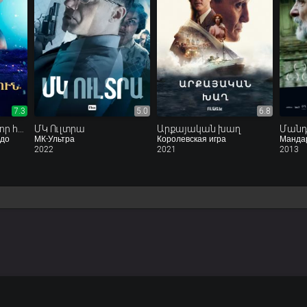
7.3
5.0
6.8
Սպիտակ թռչուն․ Նոր հրաշք
ՄԿ Ուլտրա
Արքայական խաղ
Մանդ
удо
МК-Ультра
Королевская игра
Манда
2022
2021
2013