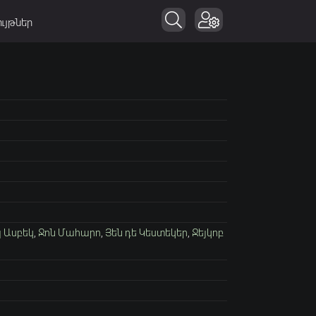
ւյթներ
 Ասբեկ
,
Ջոն Մահարո
,
Յեն դե Կեստեկեր
,
Ջեյկոբ