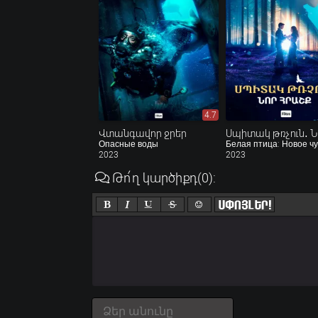
4.7
Վտանգավոր ջրեր
Опасные воды
Белая птица: Новое ч
2023
2023
Թո՛ղ կարծիքդ
(0)
: