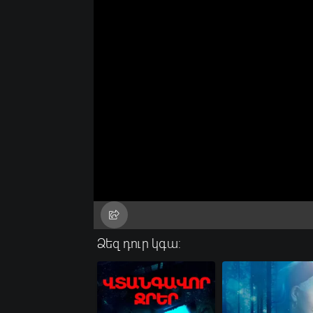
Ձեզ դուր կգա: