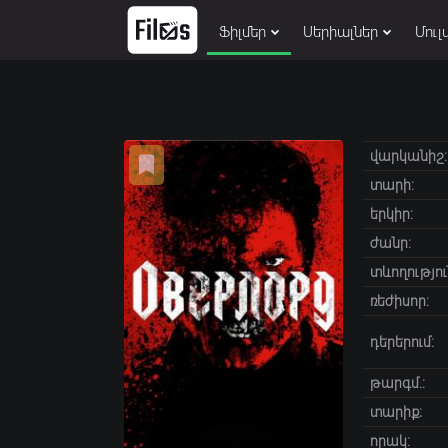
Ֆիլմեր
Սերիալներ
Մուլ
վարկանիշ:
տարի:
երկիր:
ժանր:
տևողությու
ռեժիսոր:
դերերում:
թարգմ.:
տարիք։
որակ: