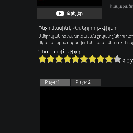
հավաքածու
Թրեյլեր
Ինչի մասին է «Օվերլորդ» ֆիլմը.
Ամերիկյան հետախուզական ջոկատը ներխուժում
Սկաուտներին սպասվում են բախումներ ոչ մի
Գնահատի՛ր ֆիլմը
9.3
(
Player 1
Player 2