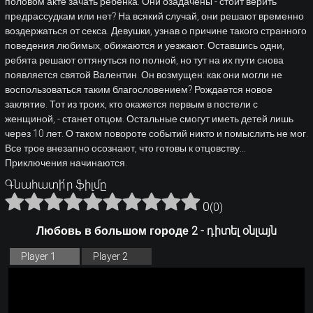
половом акте зачать ребенка. Они озадачены - стоит верить
предрассудкам или нет? На всякий случай, они решают временно
воздержаться от секса. Девушки, узнав о причине такого странного
поведения любимых, обижаются и уезжают. Оставшись одни,
ребята решают оттянуться по полной, но тут на их пути снова
появляется святой Валентин. Он возмущен: как они могли не
воспользоваться таким благословением? Рождается новое
заклятие. Тот из троих, кто окажется первым в постели с
женщиной, - станет отцом. Остальные смогут иметь детей лишь
через 10 лет. О таком повороте событий никто и помыслить не мог.
Все трое внезапно осознают, что готовы к отцовству...
Приключения начинаются.
Գնահատի՛ր ֆիլմը
0
(
0
)
Любовь в большом городе 2 - դիտել օնլայն
Player 1
Player 2