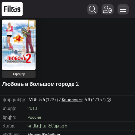
Թրեյլեր
Любовь в большом городе 2
վարկանիշ:
IMDb:
5.6
(
1237
) /
Кинопоиск
:
6.3
(
47157
)
տարի:
2010
երկիր:
Россия
ժանր:
Կոմեդիա
,
Ֆենթեզի
ռեժիսոր:
Марюс Вайсберг