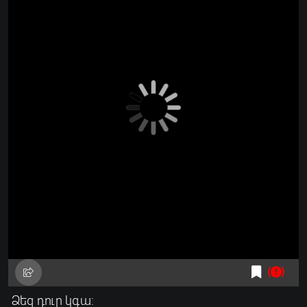
Ձեզ դուր կգա: