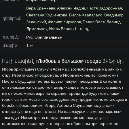
Вера Брежнева
,
Алексей Чадов
,
Настя Задорожная
,
Светлана Ходченкова
,
Вилле Хаапасало
,
Владимир
դերերում:
Зеленский
,
Филипп Киркоров
,
Павел Воля
,
Леонид
Ярмольник
,
Игорь Верник
և այլոք
թարգմ․:
Рус. Оригинальный
տարիք:
16+
Ինչի մասին է «Любовь в большом городе 2» ֆիլմը.
Игорь приглашает Сауну и Артема с возлюбленными на ранчо к
отцу. Ребята смогут отдохнуть, а Игорь наконец-то познакомит
Настю с будущим тестем. Друзья пакуют чемоданы. В самолете
они знакомятся с парочкой американцев, которые рассказывают
им о неком монастыре на окраине города, где будут жить наши
герои, святом месте, согласно древнему преданию помогающем в
борьбе с бесплодием. Игорь, Артем и Сауна единодушны - к
отцовству они еще не готовы. Но на экскурсию в монастырь все-
таки едут. Несмотря на предупреждение монаха, друзья
прикасаются к «идолу», и теперь они обречены при первом же