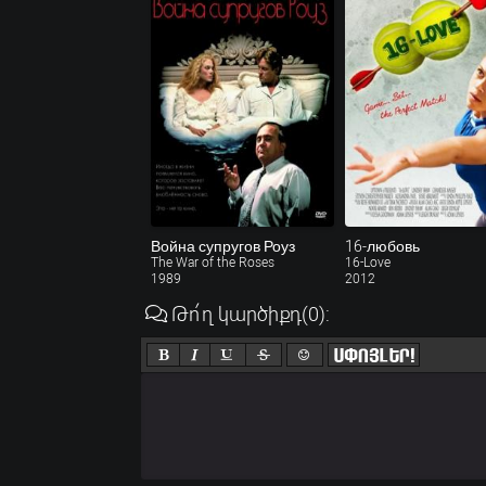
Война супругов Роуз
16-любовь
The War of the Roses
16-Love
1989
2012
Թո՛ղ կարծիքդ
(0)
: