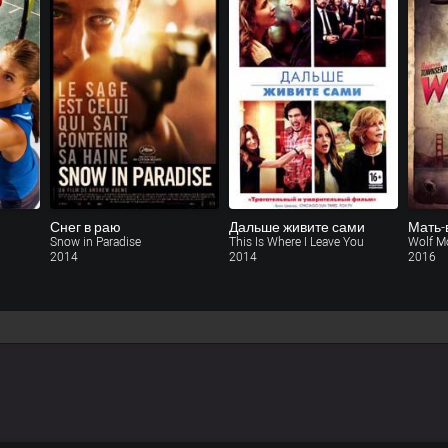
Снег в раю
Дальше живите сами
Мать-
Snow in Paradise
This Is Where I Leave You
Wolf M
2014
2014
2016