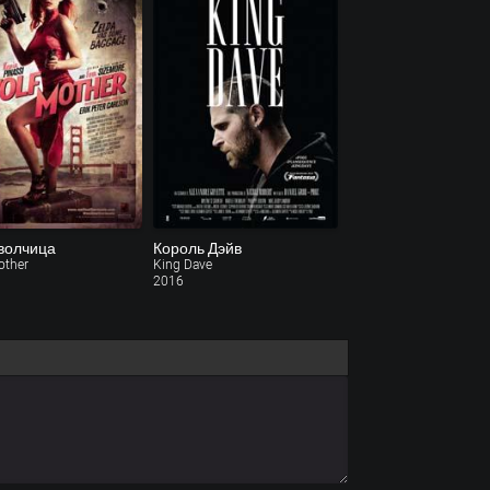
волчица
Король Дэйв
other
King Dave
2016