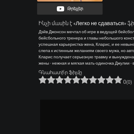
Թրեյլեր
Ինչի մասին է «Легко не сдаваться» ֆի
Дэйв Джонсон мечтал об игре в ведущей бейсболь
бейсбольного тренера и главы небольшого конст
успешная карьеристка-жена, Кларис, и ее невын
слепа к истинным желаниям своего мужа, но ав
Кларис получает серьезную травму и вынуждена с
жены - нежная и мягкая мать-одиночка Джулии - 
Գնահատի՛ր ֆիլմը
0
(
0
)