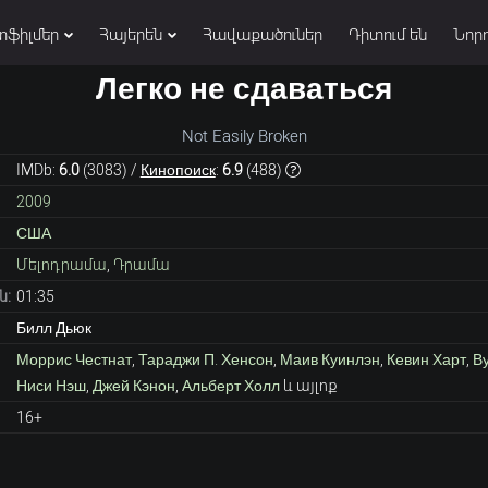
տֆիլմեր
Հայերեն
Հավաքածուներ
Դիտում են
Նորո
Легко не сдаваться
Not Easily Broken
IMDb:
6.0
(
3083
) /
Кинопоиск
:
6.9
(
488
)
2009
США
Մելոդրամա
,
Դրամա
ն:
01:35
Билл Дьюк
Моррис Честнат
,
Тараджи П. Хенсон
,
Маив Куинлэн
,
Кевин Харт
,
В
Ниси Нэш
,
Джей Кэнон
,
Альберт Холл
և այլոք
16+