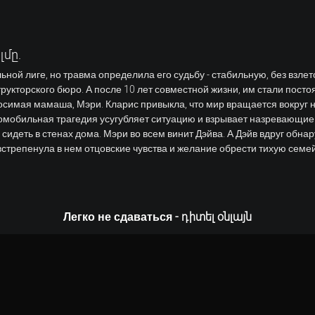
լմը.
ной лиге, но травма определила его судьбу - стабильную, без взлет
рукторского бюро. А после 10 лет совместной жизни, им стали посто
осимая мамаша, Мэри. Кларис привыкла, что мир вращается вокруг 
томобильная трагедия усугубляет ситуацию и взрывает назревающи
идеть в стенах дома. Мэри во всем винит Дэйва. А Дэйв вдруг обнар
встрепенула в нем отцовские чувства и желание обрести тихую семей
Легко не сдаваться - դիտել օնլայն