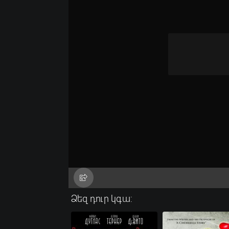
Ձեզ դուր կգա: