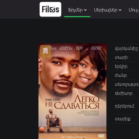
Ֆիլմեր
Սերիալներ
Մուլ
վարկանիշ:
տարի:
երկիր:
ժանր:
տևողությու
ռեժիսոր:
դերերում:
տարիք: