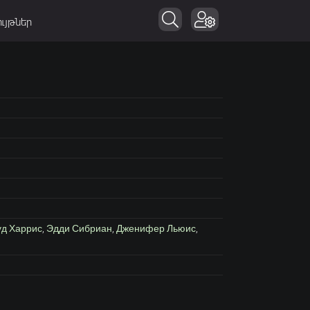
ւյթներ
уд Харрис
,
Эдди Сибриан
,
Дженифер Льюис
,