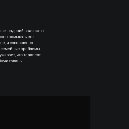
ов и падений в качестве
янно помыкать его
нее, и совершенно
е семейные проблемы.
уживает, что терапевт
ную гавань...