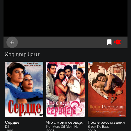
Ձեզ դուր կգա:
Сердце
Что с моим сердцем?
После расставания
Dil
Koi Mere Dil Mein Hai
Break Ke Baad
1990
2005
2010