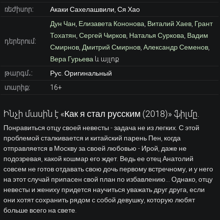
ռեժիսոր:
Акаки Сахелашвили, Ся Хао
Дун Чан
,
Елизавета Кононова
,
Виталий Хаев
,
Грант
Тохатян
,
Сергей Чирков
,
Наталья Суркова
,
Вадим
դերերում:
Смирнов
,
Дмитрий Смирнов
,
Александр Семенов
,
Вера Гурьева
և այլոք
թարգմ․:
Рус. Оригинальный
տարիք:
16+
Ինչի մասին է «Как я стал русским (2018)» ֆիլմը.
Понравиться отцу своей невесты - задача не из легких. С этой
проблемой сталкивается и китайский парень Пен, когда
отправляется в Москву за своей любовью - Ирой, даже не
подозревая, какой кошмар его ждет. Ведь ее отец Анатолий
совсем не готов отдавать свою дочь первому встречному, и у него
на этот случай припасен свой план по избавлению... Однако, отцу
невесты и жениху придется научиться уважать друг друга, если
они хотят сохранить рядом с собой девушку, которую любят
больше всего на свете.