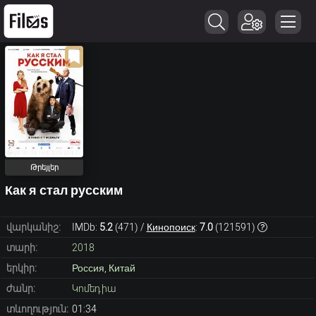
Թրեյլեր
Как я стал русским
վարկանիշ:
IMDb:
5.2
(
471
) /
Кинопоиск
:
7.0
(
121591
)
տարի:
2018
երկիր:
Россия
,
Китай
ժանր:
Կոմեդիա
տևողություն:
01:34