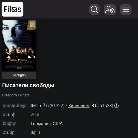
Թրեյլեր
Писатели свободы
Freedom Writers
վարկանիշ:
IMDb:
7.6
(
81322
) /
Кинопоиск
:
8.0
(
51638
)
տարի:
2006
երկիր:
Германия
,
США
ժանր:
Ֆիլմ