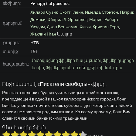
ռեժիսոր:
Ричард ЛаГравенес
Хилари Суэнк
,
Скотт Гленн
,
Имелда Стонтон
,
Патрик
Демпси
,
Эйприл Л. Эрнандез
,
Марио
,
Роберт
դերերում:
Уиздом
,
Джон Бенжамин Хикки
,
Кристин Гера
,
Жаклин Нган
և այլոք
թարգմ․:
НТВ
տարիք:
16+
Մոտիվացնող ֆիլմերի հավաքածու
,
Ֆիլմեր դպրոցի
հավաքածու:
մասին
,
Ֆիլմեր իրական դեպքերի հիման վրա
Ինչի մասին է «Писатели свободы» ֆիլմը.
Рассказ о нелегких буднях учительницы английского языка,
преподающей в одной из школ калифорнийского городка Лонг-
Бич. Ее ученики - почти сплошь субъекты, для которых английский
совсем не является родным языком. Ко всему прочему, Лонг-Бич
славится своими бандитскими традициями.
Գնահատի՛ր ֆիլմը