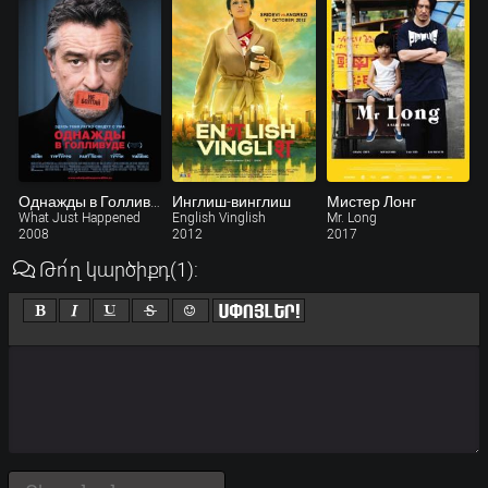
Однажды в Голливуде
Инглиш-винглиш
Мистер Лонг
What Just Happened
English Vinglish
Mr. Long
2008
2012
2017
Թո՛ղ կարծիքդ
(1)
: