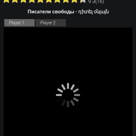
9.3
(
16
)
Писатели свободы - դիտել օնլայն
Player 1
Player 2