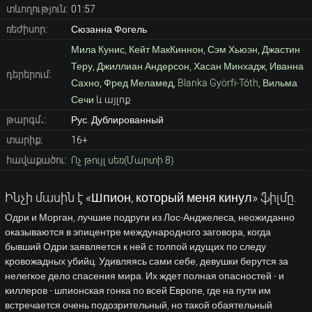
տևողություն:
01:57
ռեժիսոր:
Сюзанна Фогель
Мила Кунис
,
Кейт МакКиннон
,
Сэм Хьюэн
,
Джастин
Теру
,
Джиллиан Андерсон
,
Хасан Минхадж
,
Иванна
դերերում:
Сахно
,
Фред Меламед
,
Blanka Györfi-Tóth
,
Вильма
Сечи
և այլոք
թարգմ․:
Рус. Дублированный
տարիք:
16+
հավաքածու:
Ոչ թույլ սեռ(Մարտի 8)
Ինչի մասին է «Шпион, который меня кинул» ֆիլմը.
Одри и Морган, лучшие подруги из Лос-Анджелеса, неожиданно
оказываются в эпицентре международного заговора, когда
бывший Одри заявляется к ней с толпой идущих по следу
кровожадных убийц. Удивляясь сами себе, девушки берутся за
нелегкое дело спасения мира. Их ждет полная опасностей - и
киллеров - шпионская гонка по всей Европе, где на пути им
встречается очень подозрительный, но такой обаятельный