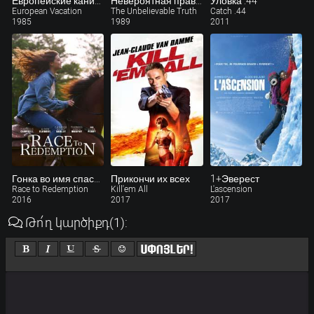
Европейские каникулы
Невероятная правда
Уловка .44
European Vacation
The Unbelievable Truth
Catch .44
1985
1989
2011
Гонка во имя спасения
Прикончи их всех
1+Эверест
Race to Redemption
Kill'em All
L'ascension
2016
2017
2017
Թո՛ղ կարծիքդ
(1)
: