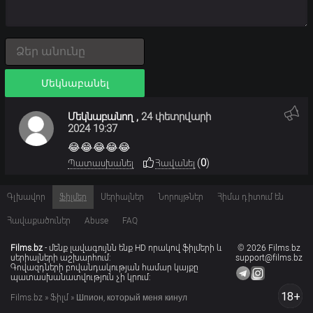
Մեկնաբանել
Մեկնաբանող
,
24 փետրվարի
2024 19:37
😂😂😂😂😂
(
0
)
Պատասխանել
Հավանել
Գլխավոր
Ֆիլմեր
Սերիալներ
Նորույթներ
Հիմա դիտում են
Հավաքածուներ
Abuse
FAQ
Films.bz
- մենք լավագույնն ենք HD որակով ֆիլմերի և
© 2026 Films.bz
սերիալների աշխարհում:
support@films.bz
Գովազդների բովանդակության համար կայքը
պատասխանատվություն չի կրում:
18+
Films.bz
»
Ֆիլմ
» Шпион, который меня кинул