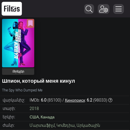
Թրեյլեր
Шпион, который меня кинул
The Spy Who Dumped Me
վարկանիշ:
IMDb:
6.0
(
85100
) /
Кинопоиск
:
6.2
(
98033
)
տարի:
2018
երկիր:
США
,
Канада
ժանր:
Մարտաֆիլմ
,
Կոմեդիա
,
Արկածային