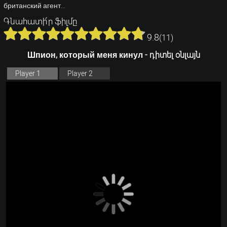
британский агент...
Գնահատի՛ր ֆիլմը
9.8
(
11
)
Шпион, который меня кинул - դիտել օնլայն
Player 1
Player 2