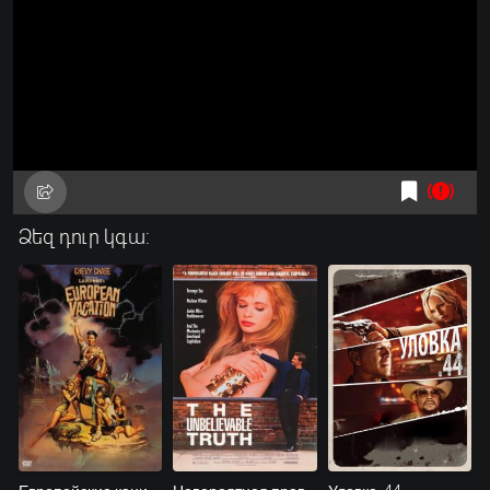
Ձեզ դուր կգա: