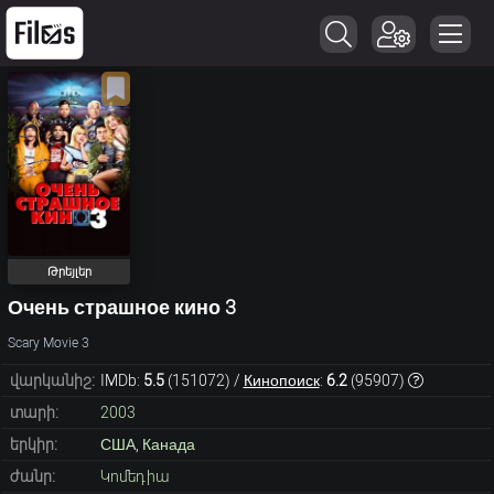
Թրեյլեր
Очень страшное кино 3
Scary Movie 3
վարկանիշ:
IMDb:
5.5
(
151072
) /
Кинопоиск
:
6.2
(
95907
)
տարի:
2003
երկիր:
США
,
Канада
ժանր:
Կոմեդիա