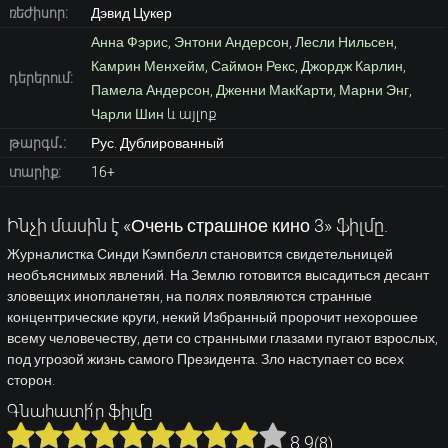
ռեժիսոր:
Дэвид Цукер
Анна Фэрис
,
Энтони Андерсон
,
Лесли Нильсен
,
Камрин Менхейм
,
Саймон Рекс
,
Джордж Карлин
,
դերերում:
Памела Андерсон
,
Дженни МакКарти
,
Марни Энг
,
Чарли Шин
և այլոք
թարգմ․:
Рус. Дублированный
տարիք:
16+
Ինչի մասին է «Очень страшное кино 3» ֆիլմը.
Журналистка Синди Кэмпбелл становится свидетельницей
необъяснимых явлений. На Землю готовится высадиться десант
зловещих инопланетян, на полях появляются странные
концентрические круги, некий Избранный пророчит нехорошее
всему человечеству, дети со странными глазами пугают взрослых,
под угрозой жизнь самого Президента. Зло наступает со всех
сторон.
Գնահատի՛ր ֆիլմը
8.9
(
8
)