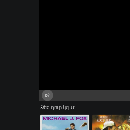
Ձեզ դուր կգա: