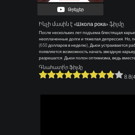
Թրեյլեր
Ինչի մասին է «Школа рока» ֆիլմը.
После нескольких лет подъема блестящая карьер
неоплаченные долги и тяжелая депрессия. Но, 
(650 долларов в неделю), Дьюи устраивается раб
появляется возможность начать звездную карьеру
разрешатся. Дьюи полон оптимизма, ведь вместе 
Գնահատի՛ր ֆիլմը
8.8
(