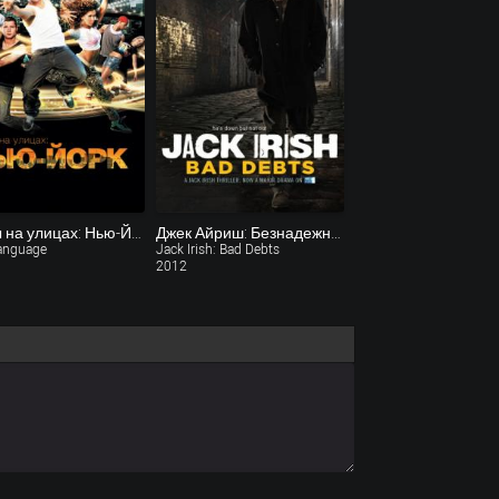
Танцы на улицах: Нью-Йорк
Джек Айриш: Безнадежные долги (ТВ)
anguage
Jack Irish: Bad Debts
2012