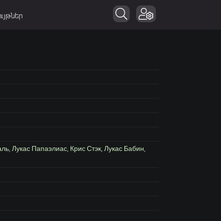
ւյթներ
аль
,
Лукас Папаэлиас
,
Крис Стэк
,
Лукас Бабин
,