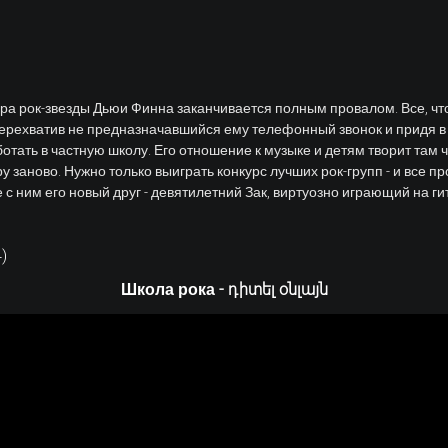
а рок-звезды Дьюи Финна заканчивается полным провалом. Все, что 
перехватив не предназначавшийся ему телефонный звонок и придя в
отать в частную школу. Его отношение к музыке и детям творит там ч
 заново. Нужно только выиграть конкурс лучших рок-групп - и все п
с ним его новый друг - девятилетний Зак, виртуозно играющий на ги
4
)
Школа рока - դիտել օնլայն