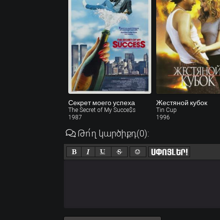
Секрет моего успеха
Жестяной кубок
The Secret of My Succe$s
Tin Cup
1987
1996
Թո՛ղ կարծիքդ
(0)
: