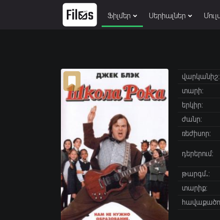
Ֆիլմեր
Սերիալներ
Մուլ
վարկանիշ:
տարի:
երկիր:
ժանր:
ռեժիսոր:
դերերում:
թարգմ․:
տարիք:
հավաքածու