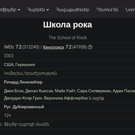
տֆիլմեր
Հայերեն
Հավաքածուներ
Դիտում են
Նորո
Школа рока
The School of Rock
IMDb:
7.2
(
313240
) /
Кинопоиск
:
7.2
(
47938
)
2003
США
,
Германия
Կոմեդիա
,
Երաժշտություն
Ричард Линклейтер
Джек Блэк
,
Джоан Кьюсак
,
Майк Уайт
,
Сара Силверман
,
Адам Паск
Джордан-Клэр Грин
,
Вероника Аффлербах
և այլոք
Рус. Дублированный
12+
:
Ֆիլմեր դպրոցի մասին