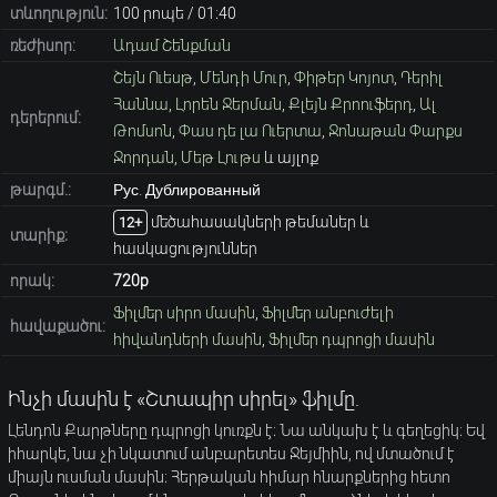
տևողություն:
100 րոպե / 01։40
ռեժիսոր:
Ադամ Շենքման
Շեյն Ուեսթ
,
Մենդի Մուր
,
Փիթեր Կոյոտ
,
Դերիլ
Հաննա
,
Լորեն Ջերման
,
Քլեյն Քրոուֆերդ
,
Ալ
դերերում:
Թոմսոն
,
Փաս դե լա Ուերտա
,
Ջոնաթան Փարքս
Ջորդան
,
Մեթ Լութս
և այլոք
թարգմ.:
Рус. Дублированный
մեծահասակների թեմաներ և
12+
տարիք։
հասկացություններ
որակ:
720p
Ֆիլմեր սիրո մասին
,
Ֆիլմեր անբուժելի
հավաքածու:
հիվանդների մասին
,
Ֆիլմեր դպրոցի մասին
Ինչի մասին է «Շտապիր սիրել» ֆիլմը.
Լենդոն Քարթները դպրոցի կուռքն է։ Նա անկախ է և գեղեցիկ։ Եվ
իհարկե, նա չի նկատում անբարետես Ջեյմիին, ով մտածում է
միայն ուսման մասին։ Հերթական հիմար հնարքներից հետո