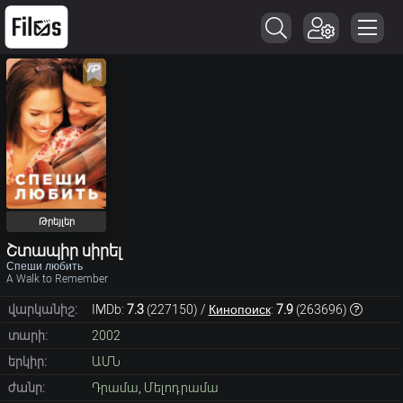
Թրեյլեր
Շտապիր սիրել
Спеши любить
A Walk to Remember
վարկանիշ:
IMDb:
7.3
(
227150
) /
Кинопоиск
:
7.9
(
263696
)
տարի:
2002
երկիր:
ԱՄՆ
ժանր:
Դրամա
,
Մելոդրամա