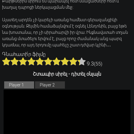
Քարթներին սիրում են պարապել հետ մնացածների հետ և
խաղալ դպրոցի ներկայացման մեջ։
Այստեղ արդեն չի կարելի առանց համեստ գերազանցիկի
օգնության։ Ջեյմին համաձայնվում է օգնել Լենդոնին, բայց եթե
նա խոստանա, որ չի սիրահարվի իր վրա։ Ինքնավստահ տղան
առանց մտածելու երվում է, բայց որոշ ժամանակ անց պարզ
կդառնա, որ այդ երդումը պահելը շատ դժվար կլինի․․․
Գնահատի՛ր ֆիլմը
9.3
(
55
)
Շտապիր սիրել - դիտել օնլայն
Player 1
Player 2