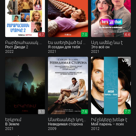
4.7
7.0
4.4
Բարձրահասակ աղջիկը 2
Ես ստեղծված եմ քեզ համար
Այդ ամենը նա է
Рост Джоди 2
Я создан для тебя
Это всё он
2022
2021
2021
5.1
7.6
7.7
Երկրում
Անտեսանելի կողմը
Իմ ընկերը խենթ է
В Земле
Невидимая сторона
Мой парень – псих
2021
2009
2012