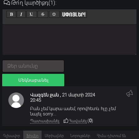
Թո՛ղ կարծիքդ
(1)
:
Մեկնաբանել
Վազգեն ջան
,
21 մարտի 2024
20:45
Բան չեմ կարա ասեմ, որովհետև հլը չեմ
նայել sorry...
(
0
)
Պատասխանել
Հավանել
Գլխավոր
Ֆիլմեր
Սերիալներ
Նորույթներ
Հիմա դիտում են