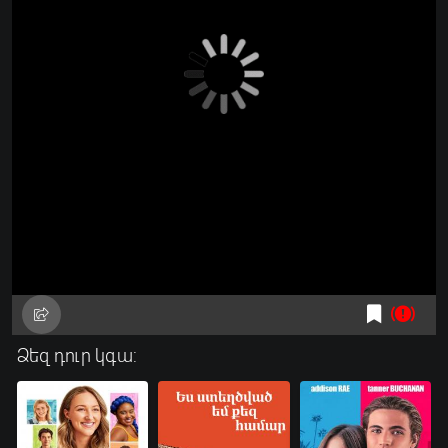
Ձեզ դուր կգա: