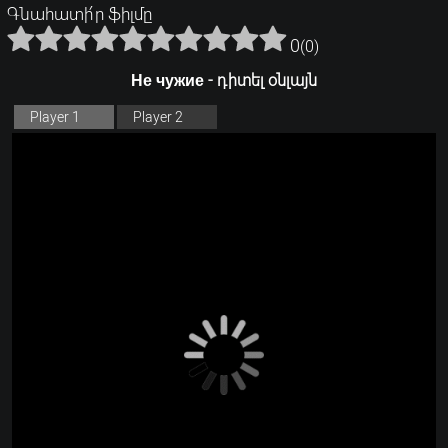
Գնահատի՛ր ֆիլմը
0
(
0
)
Не чужие - դիտել օնլայն
Player 1
Player 2