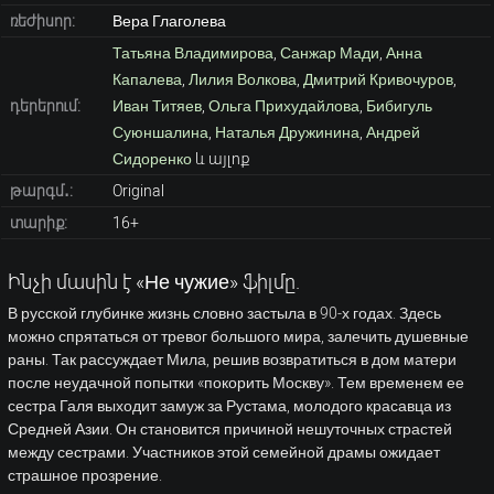
ռեժիսոր:
Вера Глаголева
Татьяна Владимирова
,
Санжар Мади
,
Анна
Капалева
,
Лилия Волкова
,
Дмитрий Кривочуров
,
դերերում:
Иван Титяев
,
Ольга Прихудайлова
,
Бибигуль
Суюншалина
,
Наталья Дружинина
,
Андрей
Сидоренко
և այլոք
թարգմ․:
Original
տարիք:
16+
Ինչի մասին է «Не чужие» ֆիլմը.
В русской глубинке жизнь словно застыла в 90-х годах. Здесь
можно спрятаться от тревог большого мира, залечить душевные
раны. Так рассуждает Мила, решив возвратиться в дом матери
после неудачной попытки «покорить Москву». Тем временем ее
сестра Галя выходит замуж за Рустама, молодого красавца из
Средней Азии. Он становится причиной нешуточных страстей
между сестрами. Участников этой семейной драмы ожидает
страшное прозрение.