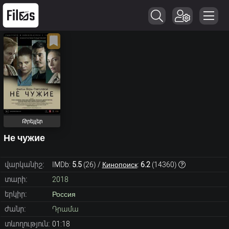
Թրեյլեր
Не чужие
վարկանիշ:
IMDb:
5.5
(
26
) /
Кинопоиск
:
6.2
(
14360
)
տարի:
2018
երկիր:
Россия
ժանր:
Դրամա
տևողություն:
01:18