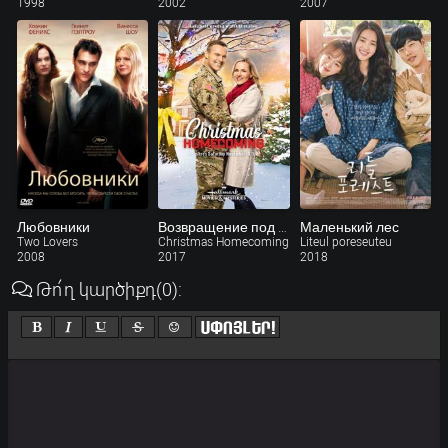
1998
2002
2007
Любовники
Возвращение под Рождество (ТВ)
Маленький лес
Two Lovers
Christmas Homecoming
Liteul poreseuteu
2008
2017
2018
Թո՛ղ կարծիքդ
(0)
: