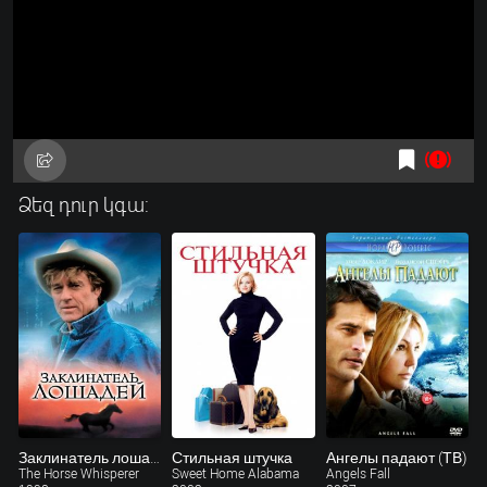
Ձեզ դուր կգա:
Заклинатель лошадей
Стильная штучка
Ангелы падают (ТВ)
The Horse Whisperer
Sweet Home Alabama
Angels Fall