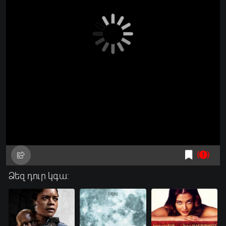
Ձեզ դուր կգա: