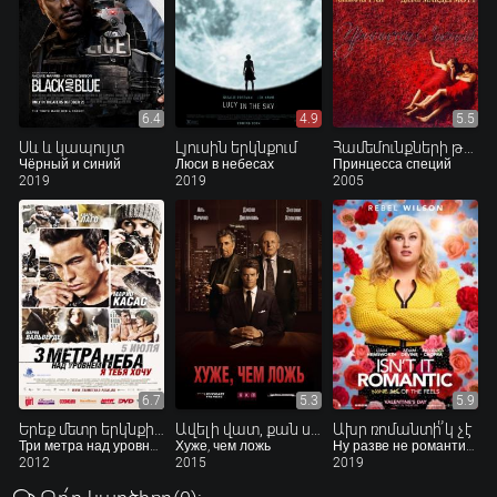
6.4
4.9
5.5
Սև և կապույտ
Լյուսին երկնքում
Համեմունքների թագուհին
Чёрный и синий
Люси в небесах
Принцесса специй
2019
2019
2005
6.7
5.3
5.9
Երեք մետր երկնքի մակարդակից վերև․ Ես ցանկանում եմ քեզ
Ավելի վատ, քան սուտը
Ախր ռոմանտի՞կ չէ
Три метра над уровнем неба: Я тебя хочу
Хуже, чем ложь
Ну разве не романтично?
2012
2015
2019