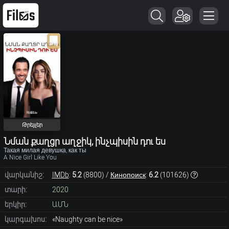
Թրեյլեր
Նման քաղցր աղջիկ, ինչպիսին դու ես
Такая милая девушка, как ты
A Nice Girl Like You
վարկանիշ:
IMDb
:
5.2
(
8800
) /
Кинопоиск
:
6.2
(
101626
)
տարի:
2020
երկիր:
ԱՄՆ
կարգախոս:
«Naughty can be nice»