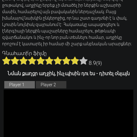
ջութակով, աղջիկը երբեք չի մտածել իր ներքին աշխարհի
մասին, համարելով այն բավականին ներդաշնակ։ Բայց
իմանալով նախկին ընկերոջից, որ նա շատ գաղտնի է և փակ,
Լյուսին նույնիսկ զայրանում է: Հակառակը ապացուցելու և
էներգիայի ներքին պաշարները համալրելու, թեթևակի
զվարճանակու և ինչ-որ նոր բան տեսնելու համար, աղջիկը
որոշում է կատարել իր համար մի շարք անբնական արարքներ։
Գնահատի՛ր ֆիլմը
8.9
(
9
)
Նման քաղցր աղջիկ, ինչպիսին դու ես - դիտել օնլայն
Player 1
Player 2