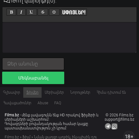
Թո՛ղ կարծիքդ
(0)
:
Մեկնաբանել
Գլխավոր
Ֆիլմեր
Սերիալներ
Նորույթներ
Հիմա դիտում են
Հավաքածուներ
Abuse
FAQ
Films.bz
- մենք լավագույնն ենք HD որակով ֆիլմերի և
© 2026 Films.bz
սերիալների աշխարհում:
support@films.bz
Գովազդների բովանդակության համար կայքը
պատասխանատվություն չի կրում:
18+
Films.bz
»
Ֆիլմ
» Նման քաղցր աղջիկ, ինչպիսին դու