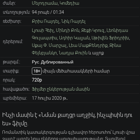
ժանր:
Մելոդրամա
,
Կոմեդիա
տևողություն:
94 րոպե / 01։34
ռեժիսոր:
Քրիս Ռայդել
,
Նիկ Ռայդել
Լյուսի Հեիլ
,
Մինդի Քոն
,
Ջեքի Կրուզ
,
Լեոնիդաս
Գուլապտիս
,
Ադհիր Կալյան
,
Սթիվեն Ֆրիդրիխ
,
դերերում:
Սքայ Փ. Մարշալ
,
Լեա ՄաքՔենդրիք
,
Ջինա
Փեյնբյանկո
,
Նադյա Քուին
և այլոք
թարգմ.:
Рус. Дублированный
տարիք։
միայն մեծահասակների համար
18+
որակ:
720p
հավաքածու:
Ֆիլմեր ընկերության մասին
պրեմիերա:
17 հուլիս 2020 թ․
Ինչի մասին է «Նման քաղցր աղջիկ, ինչպիսին դու
ես» ֆիլմը.
Ռոմանտիկ կատակերգության գլխավոր հերոսուհու՝ Լյուսի վրա
շատ է ազդել նրա ընկերոջ արտահայտությանը։ Տարվելով