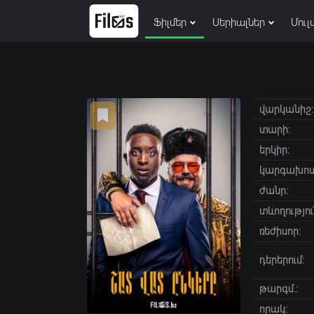
Ֆիլմեր
Սերիալներ
Մուլ
վարկանիշ:
տարի:
երկիր:
կարգախոս
ժանր:
տևողությու
ռեժիսոր:
դերերում:
թարգմ.:
որակ: