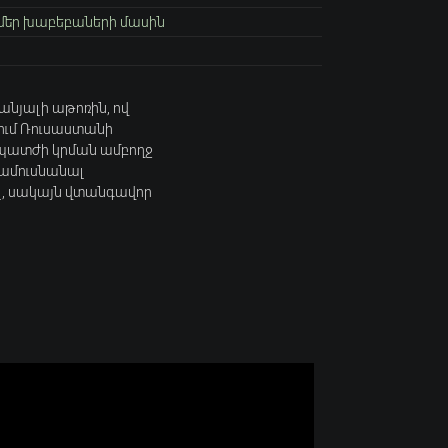
մեր խաբեբաների մասին
անյալի աթոռին, ով
նում Ռուսաստանի
մ պատժի կրման ամբողջ
 ամուսնանալ
ել, սակայն վտանգավոր