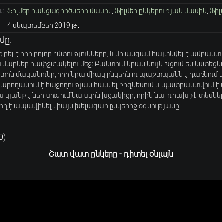
:
Ֆիլմեր հանցագործների մասին
,
Ֆիլմեր ընկերության մասին
,
Ֆիլ
4 սեպտեմբեր 2019 թ․
մը.
լ է հոր բոլոր հմտությունները, և մի անգամ հայտնվել է ամբաստ
մարներ հափշտակելու մեջ։ Բանտում նրան նույն խցում են նստեց
ւտին մականունը, որը նրա միակ ընկերն ու պաշտպանն է դառնու
կարողանում է հաջողության հասնել բիզնեսում և պատրաստվում է
ա կյանք է ներխուժում նախկին խցակիցը, որին նա ուրախ չէ տեսն
 է ապավինել միայն խելագար ընկերոջ օգնությանը:
0
)
Շատ վատ ընկերը - դիտել օնլայն