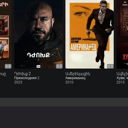
6.8
6.3
6.3
ոսը
Դժոխք 2
Ամերիկացին
Ավելի
Преисподняя 2
Американец
Хуже, 
2023
2010
2015