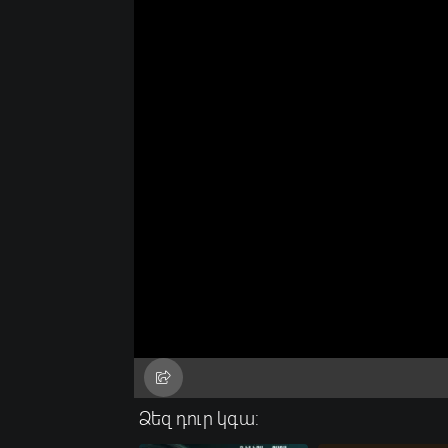
Ձեզ դուր կգա: