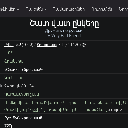
տֆիլմեր
Հայերեն
Հավաքածուներ
Դիտում են
Նորո
Շատ վատ ընկերը
Дружить по-русски!
A Very Bad Friend
IMDb
:
5.9
(
1600
) /
Кинопоиск
:
7.1
(
411426
)
2019
Ֆրանսիա
:
«Своих не бросаем!»
Կոմեդիա
ն:
94 րոպե / 01։34
Վարանտ Սուջյան
Ահմեդ Սիլլա
,
Ալբան Իվանով
,
Ժյուդիտ Էլ Զեյն
,
Օրնելլա Ֆլյորի
,
Ամ
Ժան-Ֆիլիպ Ռիչչի
,
Պյեր-Նարի Մոսկոնի
,
Լորանս Յաել
և այլոք
Рус. Дублированный
720p