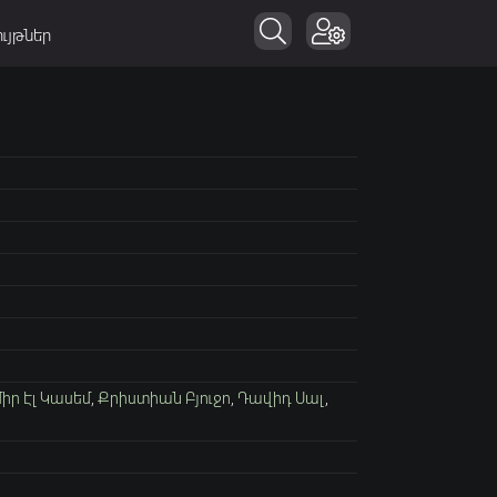
ւյթներ
իր Էլ Կասեմ
,
Քրիստիան Բյուջո
,
Դավիդ Սալ
,