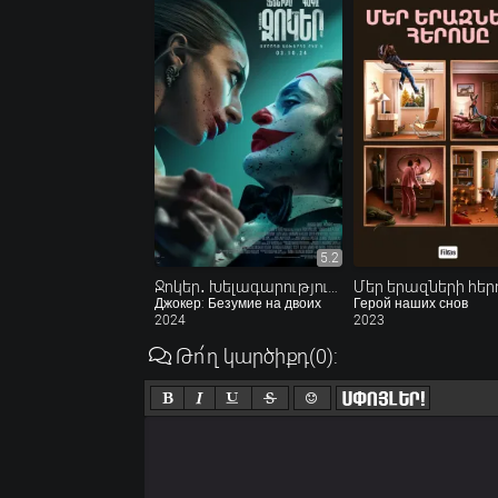
5.2
Ջոկեր․ Խելագարություն երկուսի համար
Մեր երազների հեր
Джокер: Безумие на двоих
Герой наших снов
2024
2023
Թո՛ղ կարծիքդ
(0)
: