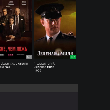
5.3
8.6
 վատ, քան սուտը
Կանաչ մղոն
чем ложь
Зеленая миля
1999