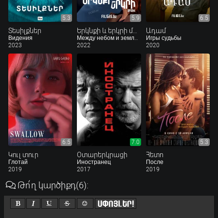
5.3
5.9
6.5
Տեսիլքներ
Երկնքի և երկրի միջև
Ադամ
Видения
Между небом и землёй
Игры судьбы
2023
2022
2020
6.5
7.0
5.3
Կուլ տուր
Օտարերկրացի
Հետո
Глотай
Иностранец
После
2019
2017
2019
Թո՛ղ կարծիքդ
(6)
: