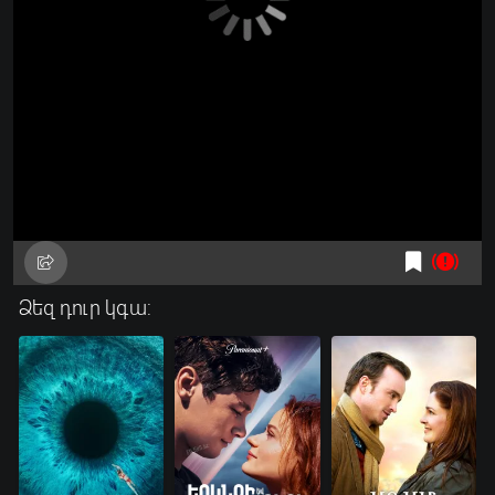
Ձեզ դուր կգա: