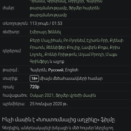
Դրամա
,
Կրիմինալ
,
Թրիլլեր
,
Հայերեն
ժանր:
թարգմանությամբ
,
Ֆիլմեր հայերեն
թարգմանությամբ
տևողություն:
113 րոպե / 01։53
ռեժիսոր:
Էմիրալդ Ֆեննել
Քերի Մալլիհան
,
Բո Բյորնեմ
,
Էլիսոն Բրի
,
Քլենսի
Բրաուն
,
Ջեննիֆեր Քուլիջ
,
Լավերն Քոքս
,
Քրիս
դերերում:
Լոլուել
,
Քոննի Բրիթթոն
,
Ադամ Բրոդի
,
Մաքս
Գրինֆիլդ
և այլոք
թարգմ.:
Հայերեն, Русский, English
տարիք։
միայն մեծահասակների համար
18+
որակ:
720p
հավաքածու:
Օսկար 2021
,
Ֆիլմեր վրեժի մասին
պրեմիերա:
25 հունվար 2020 թ․
Ինչի մասին է «Խոստումնալից աղջիկը» ֆիլմը.
Գեղեցիկ, աներևակայելի խելացի և մեծ հույսեր ներշնչող