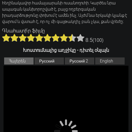
հեղինակավոր համալսարանի ուսանողուհի։ Կարծես նրա
ապագան կանխորոշված է, բայց ողբերգական
իրադարձությունը փոխում է ամեն ինչ։ Այժմ նա երկակի կյանք է
վարում և վստահ է, որ ոչ մի գայթակղիչ բան չկա, քան վրեժը։
Գնահատի՛ր ֆիլմը
8.5
(
100
)
Խոստումնալից աղջիկը - դիտել օնլայն
Հայերեն
Русский
Русский 2
English