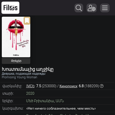
Թրեյլեր
Խոստումնալից աղջիկը
Девушка, подающая надежды
Promising Young Woman
վարկանիշ:
IMDb
:
7.5
(
253000
) /
Кинопоиск
:
6.8
(
188209
)
տարի:
2020
երկիր:
Մեծ Բրիտանիա
,
ԱՄՆ
կարգախոս:
«Нет ничего соблазнительнее, чем месть»