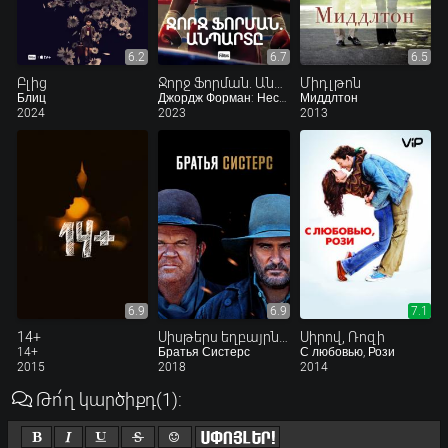
6.2
6.7
6.5
Բլից
Ջորջ Ֆորման. Անպարտը
Միդլթոն
Блиц
Джордж Форман: Несокрушимый
Миддлтон
2024
2023
2013
6.9
6.9
7.1
14+
Սիսթերս եղբայրներ
Սիրով, Ռոզի
14+
Братья Систерс
С любовью, Рози
2015
2018
2014
Թո՛ղ կարծիքդ
(1)
: