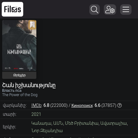
Թրեյլեր
Շան իշխանությունը
Власть пса
The Power of the Dog
վարկանիշ:
IMDb
:
6.8
(
222000
) /
Кинопоиск
:
6.6
(
37857
)
տարի:
2021
Կանադա
,
ԱՄՆ
,
Մեծ Բրիտանիա
,
Ավստրալիա
,
երկիր:
Նոր Զելանդիա