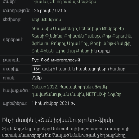
ժանր:
Դրամա
,
Մելոդրամա
,
Վեսթերն
տևողություն:
125 րոպե / 02։05
ռեժիսոր:
Ջեյն Քեմփիոն
Թոմասին ՄաքՔենզի
,
Բենեդիկտ Քեմբերբեչ
,
Ջեսսի Փլեմոնս
,
Քրիստեն Դանսթ
,
Քիթ Քերեդին
,
դերերում:
Ֆրենսիս Քոնրոյ
,
Ադամ Բիչ
,
Քոդի Սմիթ-Մակֆի
,
Շոն Քինեն
,
Ալիս Մայ Քոննոլի
և այլոք
թարգմ.:
Рус. Люб. многоголосый
տարիք։
ավելի հասուն և հասկացողների համար
16+
որակ:
720p
Օսկար 2022․ Հավակնորդներ
,
Ֆիլմեր
հավաքածու:
դավաճանության մասին
,
NETFLIX-ի ֆիլմեր
պրեմիերա:
1 հոկտեմբեր 2021 թ․
Ինչի մասին է «Շան իշխանությունը» ֆիլմը.
Ֆիլ և Ջորջ եղբայրները Մոնտանայի խոշորագույն ագարակի
սեփականատերերն են։ Չնայած նմանությանը՝ եղբայրները