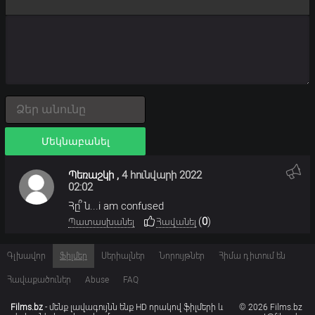
Մեկնաբանել
Պեռաշկի
,
4 հունվարի 2022
02:02
Հը՞ն...i am confused
(
0
)
Պատասխանել
Հավանել
Գլխավոր
Ֆիլմեր
Սերիալներ
Նորույթներ
Հիմա դիտում են
Հավաքածուներ
Abuse
FAQ
Films.bz
- մենք լավագույնն ենք HD որակով ֆիլմերի և
© 2026 Films.bz