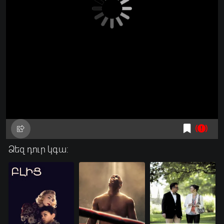
Ձեզ դուր կգա: