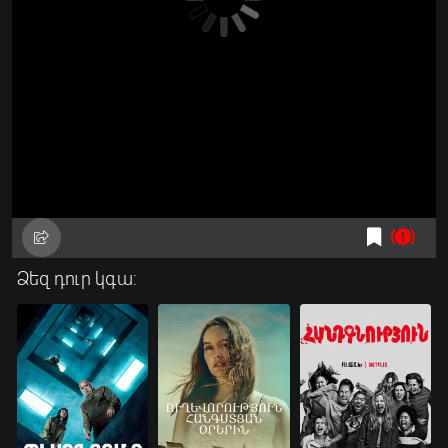
Ձեզ դուր կգա: