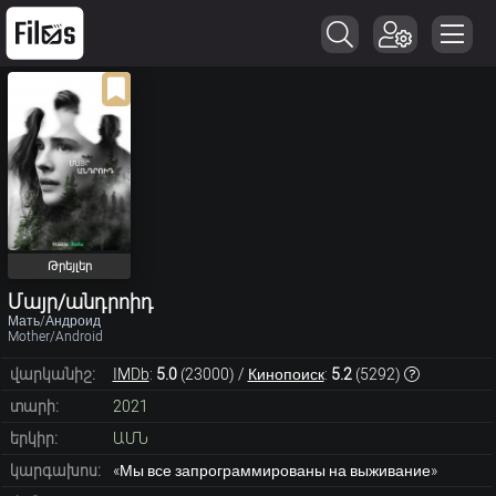
Թրեյլեր
Մայր/անդրոիդ
Мать/Андроид
Mother/Android
վարկանիշ:
IMDb
:
5.0
(
23000
) /
Кинопоиск
:
5.2
(
5292
)
տարի:
2021
երկիր:
ԱՄՆ
կարգախոս:
«Мы все запрограммированы на выживание»