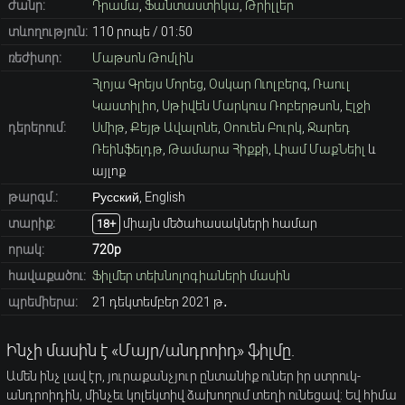
ժանր:
Դրամա
,
Ֆանտաստիկա
,
Թրիլլեր
տևողություն:
110 րոպե / 01։50
ռեժիսոր:
Մաթսոն Թոմլին
Հլոյա Գրեյս Մորեց
,
Օսկար Ուոլբերգ
,
Ռաուլ
Կաստիլիո
,
Սթիվեն Մարկուս Ռոբերթսոն
,
Էլջի
դերերում:
Սմիթ
,
Քեյթ Ավալոնե
,
Օոուեն Բուրկ
,
Ջարեդ
Ռեինֆելդթ
,
Թամարա Հիքքի
,
Լիամ ՄաքՆեիլ
և
այլոք
թարգմ.:
Русский, English
տարիք։
միայն մեծահասակների համար
18+
որակ:
720p
հավաքածու:
Ֆիլմեր տեխնոլոգիաների մասին
պրեմիերա:
21 դեկտեմբեր 2021 թ․
Ինչի մասին է «Մայր/անդրոիդ» ֆիլմը.
Ամեն ինչ լավ էր, յուրաքանչյուր ընտանիք ուներ իր ստրուկ-
անդրոիդին, մինչեւ կոլեկտիվ ձախողում տեղի ունեցավ: Եվ հիմա