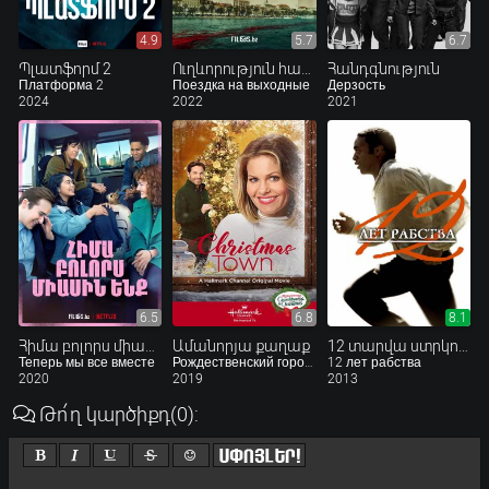
4.9
5.7
6.7
Պլատֆորմ 2
Ուղևորություն հանգստյան օրերին
Հանդգնություն
Платформа 2
Поездка на выходные
Дерзость
2024
2022
2021
6.5
6.8
8.1
Հիմա բոլորս միասին ենք
Ամանորյա քաղաք
12 տարվա ստրկություն
Теперь мы все вместе
Рождественский городок
12 лет рабства
2020
2019
2013
Թո՛ղ կարծիքդ
(0)
: