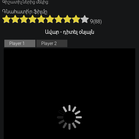
Գիշատիչներից մեկից:
Գնահատի՛ր ֆիլմը
9
(
88
)
Ավար - դիտել օնլայն
Player 1
Player 2