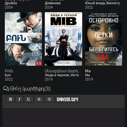
Дружба
Доминика
Юный вождь Виннету
2024
2024
2022
4.9
5.6
5.6
Բուն
Սևազգեստ մարդիկ 4. International
Ма
Бун
Люди в черном: Интернэшнл
Ма
2022
2019
2019
Թո՛ղ կարծիքդ
(3)
: