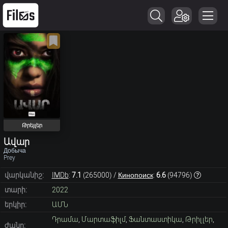
Թրեյլեր
Ավար
Добыча
Prey
վարկանիշ:
IMDb
:
7.1
(
265000
) /
Кинопоиск
:
6.6
(
94796
)
տարի:
2022
երկիր:
ԱՄՆ
Դրամա
,
Մարտաֆիլմ
,
Ֆանտաստիկա
,
Թրիլլեր
,
ժանր: