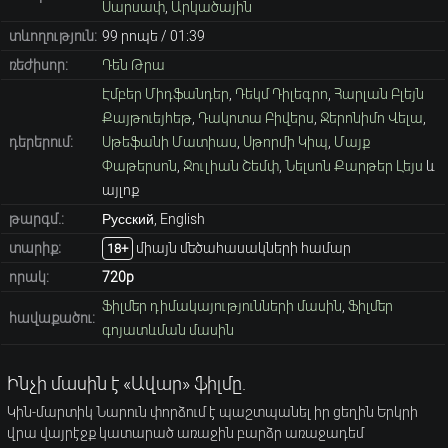
Սարսափ
,
Արկածային
տևողություն:
99 րոպե / 01։39
ռեժիսոր:
Դեն Թրա
Էմբեր Միդֆանդեր
,
Դեկմ Դիլեգրո
,
Հարլան Բլեյն
Քայթուեյհեթ
,
Դակոտա Բիվերս
,
Ջերոնիմո Վելա
,
դերերում:
Սթեֆանի Մատիաս
,
Սթորմի Կիպ
,
Մայք
Փաթերսոն
,
Ջուլիան Շեմփ
,
Նելսոն Քարթեր Լեյս
և
այլոք
թարգմ.:
Русский, English
տարիք։
միայն մեծահասակների համար
18+
որակ:
720p
Ֆիլմեր դիմակայությունների մասին
,
Ֆիլմեր
հավաքածու:
գոյատևման մասին
Ինչի մասին է «Ավար» ֆիլմը.
Կին-մարտիկ Նարուն փորձում է պաշտպանել իր ցեղին Երկրի
վրա վայրէջք կատարած առաջին բարձր առաջադեմ