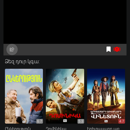
Ձեզ դուր կգա:
6.7
5.3
4.7
Ընկերություն
Դոմինիկա
Երիտասարդ առաջնորդ Վինետուն