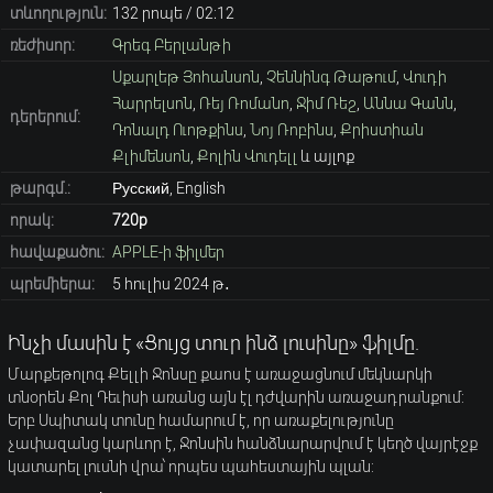
տևողություն:
132 րոպե / 02։12
ռեժիսոր:
Գրեգ Բերլանթի
Սքարլեթ Յոհանսոն
,
Չեննինգ Թաթում
,
Վուդի
Հարրելսոն
,
Ռեյ Ռոմանո
,
Ջիմ Ռեշ
,
Աննա Գանն
,
դերերում:
Դոնալդ Ուոթքինս
,
Նոյ Ռոբինս
,
Քրիստիան
Քլիմենսոն
,
Քոլին Վուդելլ
և այլոք
թարգմ.:
Русский, English
որակ:
720p
հավաքածու:
APPLE-ի ֆիլմեր
պրեմիերա:
5 հուլիս 2024 թ․
Ինչի մասին է «Ցույց տուր ինձ լուսինը» ֆիլմը.
Մարքեթոլոգ Քելլի Ջոնսը քաոս է առաջացնում մեկնարկի
տնօրեն Քոլ Դեւիսի առանց այն էլ դժվարին առաջադրանքում:
Երբ Սպիտակ տունը համարում է, որ առաքելությունը
չափազանց կարևոր է, Ջոնսին հանձնարարվում է կեղծ վայրէջք
կատարել լուսնի վրա՝ որպես պահեստային պլան: