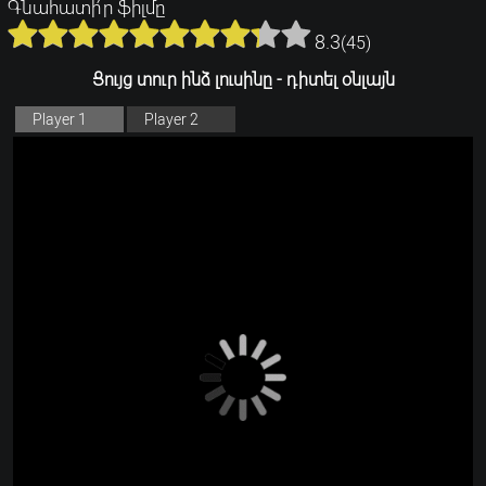
Գնահատի՛ր ֆիլմը
8.3
(
45
)
Ցույց տուր ինձ լուսինը - դիտել օնլայն
Player 1
Player 2