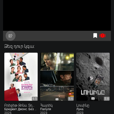
Ձեզ դուր կգա:
6.5
6.6
5.8
Բրիջիթ Ջոնս. Տղային սիրահարված
Հայրիկ
Լուսինը
Бриджит Джонс. Без ума от мальчишки
Папуля
Луна
2025
2023
2023