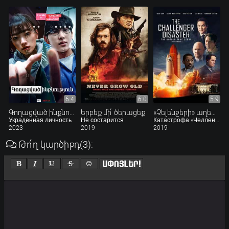
6.4
6.0
5.9
Գողացված ինքնություն
Երբեք մի՛ ծերացեք
«Չելենջերի» աղետը
Украденная личность
Не состарится
Катастрофа «Челленджера»
2023
2019
2019
Թո՛ղ կարծիքդ
(3)
: