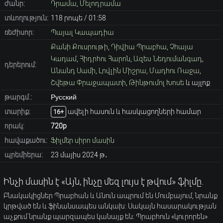
ժանր:
Դրամա
,
Մելոդրամա
տևողություն:
118 րոպե / 01։58
ռեժիսոր:
Պայալ Կապադիա
Քանի Քուսրութի
,
Դիվիա Պրաբհա
,
Չհայա
Կադամ
,
Հիդրհու Հարոն
,
Ազես Նեդումանգադ
,
դերերում:
Անանդ Սամի
,
Լովլին Միշրա
,
Մադհու Ռաջա
,
Շվեթա Փրաջապատի
,
Թինթումոլ Խոսե
և այլոք
թարգմ.:
Русский
տարիք։
ավելի հասուն և հասկացողների համար
16+
որակ:
720p
հավաքածու:
Ֆիլմեր սիրո մասին
պրեմիերա:
23 մայիս 2024 թ․
Ինչի մասին է «Այն, ինչը մեզ լույս է թվում» ֆիլմը.
Բնակակիցներ Պրաբհան և Անուն ապրում են Մումբայում, նրանք
կրթված են և ֆինանսապես անկախ: Սակայն հասարակության
աչքում նրանք պարզապես կանայք են։ Պրաբհուն «կուրորեն»