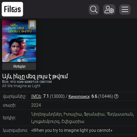
Թրեյլեր
Այն, ինչը մեզ լույս է թվում
Все, что нам кажется светом
All We Imagine as Light
վարկանիշ:
IMDb
:
7.1
(
13000
) /
Кинопоиск
:
6.6
(
10446
)
տարի:
2024
Նիդեռլանդներ
,
Իտալիա
,
Ֆրանսիա
,
Հնդկաստան
,
երկիր:
Լյուքսեմբուրգ
,
Շվեցարիա
կարգախոս:
«When you try to imagine light you cannot»