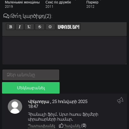
Маленькие женщины
Секс по дружбе
Паркер
2019
2011
2012
Թո՛ղ կարծիքդ
(2)
:
Մեկնաբանել
Վիկտորյա
,
25 հունվարի 2025
18:47
Հիանալի ֆիլմ․ Արտ հաուս ֆիլմերի
սիրահարների համար․
(
0
)
Պատասխանել
Հավանել