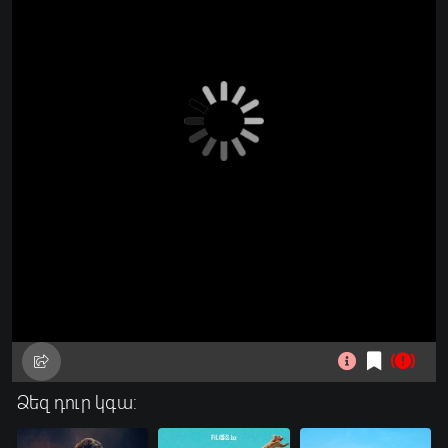
Ձեզ դուր կգա: