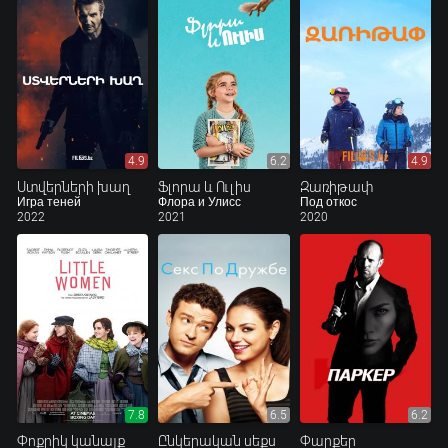
4.9
6.2
4.9
Ստվերների խաղ
Ֆլորա և Ուլիս
Զառիթափ
Игра теней
Флора и Улисс
Под откос
2022
2021
2020
7.8
6.5
6.2
Փոքրիկ կանայք
Ընկերական սեքս
Փարքեր