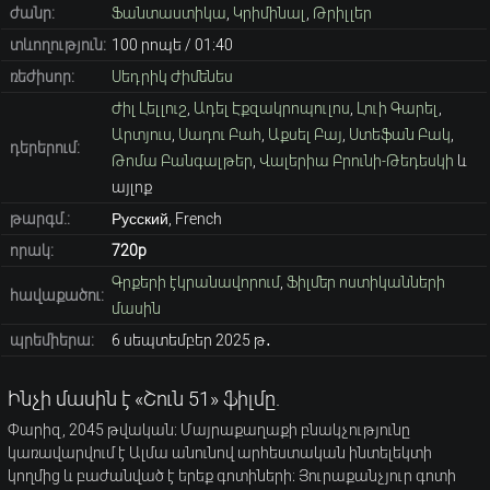
ժանր:
Ֆանտաստիկա
,
Կրիմինալ
,
Թրիլլեր
տևողություն:
100 րոպե / 01։40
ռեժիսոր:
Սեդրիկ Ժիմենես
Ժիլ Լելլուշ
,
Ադել Էքզակրոպուլոս
,
Լուի Գարել
,
Արտյուս
,
Սադու Բահ
,
Աքսել Բայ
,
Ստեֆան Բակ
,
դերերում:
Թոմա Բանգալթեր
,
Վալերիա Բրունի-Թեդեսկի
և
այլոք
թարգմ.:
Русский, French
որակ:
720p
Գրքերի էկրանավորում
,
Ֆիլմեր ոստիկանների
հավաքածու:
մասին
պրեմիերա:
6 սեպտեմբեր 2025 թ․
Ինչի մասին է «Շուն 51» ֆիլմը.
Փարիզ, 2045 թվական։ Մայրաքաղաքի բնակչությունը
կառավարվում է Ալմա անունով արհեստական ​​ինտելեկտի
կողմից և բաժանված է երեք գոտիների։ Յուրաքանչյուր գոտի