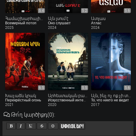
5.4
5.2
5.6
Համաշխարհային ջրհեղեղ
Այն լսում է
Ատլաս
Всемирный потоп
Оно слушает
Атлас
2025
2024
2024
6.5
5.5
5.6
Խաչաձև կրակ
Արհեստական բանականություն
Այն, ինչ ոչ ոք չի տեսնում
Перекрёстный огонь
Искусственный интеллект
То, что никто не видит
2021
2020
2017
Թո՛ղ կարծիքդ
(0)
: