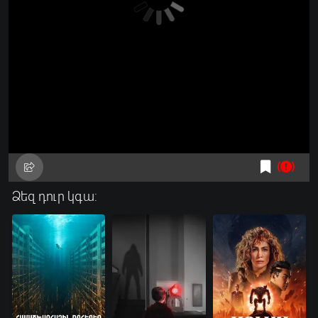
Ձեզ դուր կգա: