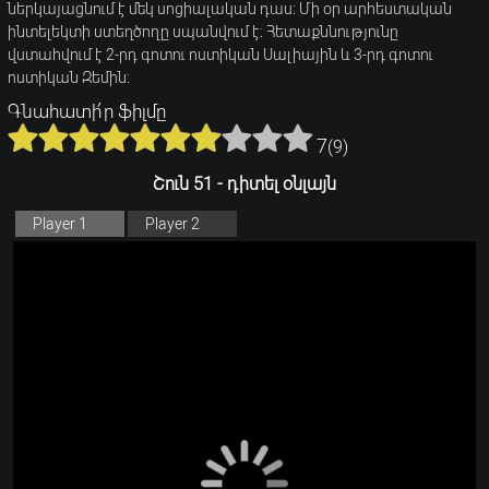
ներկայացնում է մեկ սոցիալական դաս։ Մի օր արհեստական ​​
ինտելեկտի ստեղծողը սպանվում է։ Հետաքննությունը
վստահվում է 2-րդ գոտու ոստիկան Սալիային և 3-րդ գոտու
ոստիկան Զեմին։
Գնահատի՛ր ֆիլմը
7
(
9
)
Շուն 51 - դիտել օնլայն
Player 1
Player 2