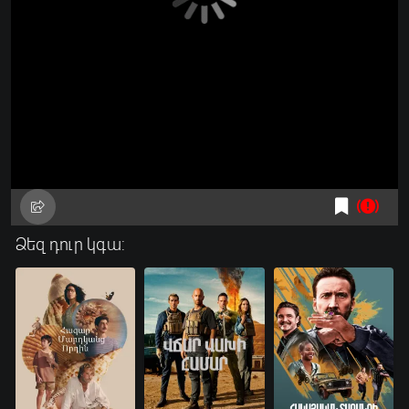
Ձեզ դուր կգա: