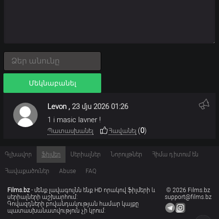
Մեկնաբանել
Levon
,
23 մյս 2026 01:26
1 i masic lavner !
(
0
)
Պատասխանել
Հավանել
Գլխավոր
Ֆիլմեր
Սերիալներ
Նորույթներ
Հիմա դիտում են
Հավաքածուներ
Abuse
FAQ
Films.bz
- մենք լավագույնն ենք HD որակով ֆիլմերի և
© 2026 Films.bz
սերիալների աշխարհում:
support@films.bz
Գովազդների բովանդակության համար կայքը
պատասխանատվություն չի կրում: