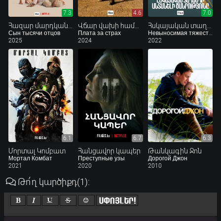
7.3
4.6
7.0
Հազար մարդկանց որդին
Վճար վախի համար
Հսկայական տաղանդի անտանելի ծանրությունը
Сын тысячи отцов
Плата за страх
Невыносимая тяжесть огромного таланта
2025
2024
2022
6.1
6.7
6.3
Մորտալ Կոմբատ
Հանցավոր կապեր
Թանկագին Ջոն
Мортал Комбат
Преступные узы
Дорогой Джон
2021
2020
2010
Թո՛ղ կարծիքդ
(1)
: