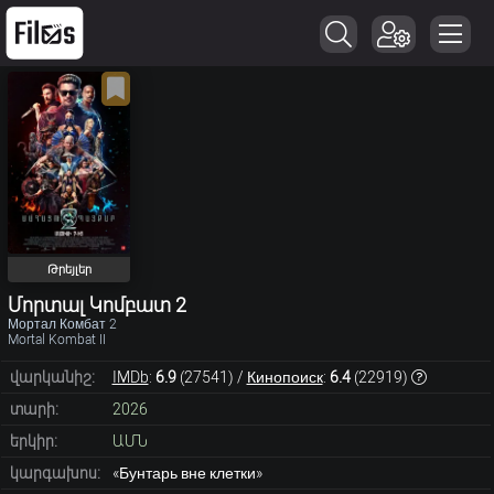
Թրեյլեր
Մորտալ Կոմբատ 2
Мортал Комбат 2
Mortal Kombat II
վարկանիշ:
IMDb
:
6.9
(
27541
) /
Кинопоиск
:
6.4
(
22919
)
տարի:
2026
երկիր:
ԱՄՆ
կարգախոս:
«Бунтарь вне клетки»