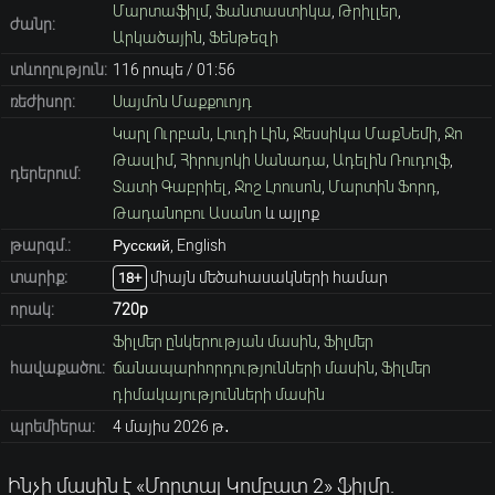
Մարտաֆիլմ
,
Ֆանտաստիկա
,
Թրիլլեր
,
ժանր:
Արկածային
,
Ֆենթեզի
տևողություն:
116 րոպե / 01։56
ռեժիսոր:
Սայմոն Մաքքուոյդ
Կարլ Ուրբան
,
Լուդի Լին
,
Ջեսսիկա ՄաքՆեմի
,
Ջո
Թասլիմ
,
Հիրույոկի Սանադա
,
Ադելին Ռուդոլֆ
,
դերերում:
Տատի Գաբրիել
,
Ջոշ Լոուսոն
,
Մարտին Ֆորդ
,
Թադանոբու Ասանո
և այլոք
թարգմ.:
Русский, English
տարիք։
միայն մեծահասակների համար
18+
որակ:
720p
Ֆիլմեր ընկերության մասին
,
Ֆիլմեր
հավաքածու:
ճանապարհորդությունների մասին
,
Ֆիլմեր
դիմակայությունների մասին
պրեմիերա:
4 մայիս 2026 թ․
Ինչի մասին է «Մորտալ Կոմբատ 2» ֆիլմը.