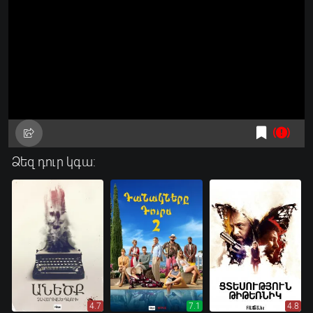
Ձեզ դուր կգա:
4.7
7.1
4.8