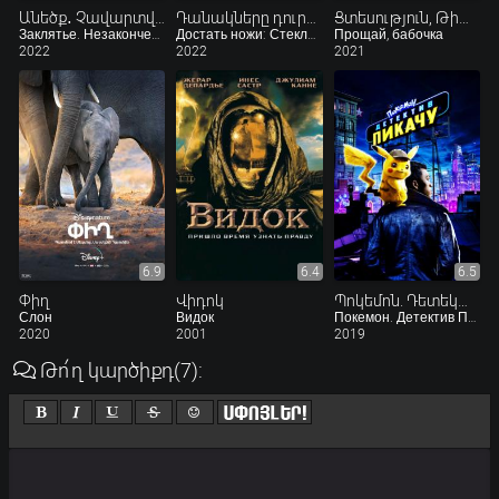
Անեծք․ Չավարտված գլուխ
Դանակները դուրս 2
Ցտեսություն, Թիթեռնիկ
Заклятье. Незаконченная глава
Достать ножи: Стеклянная луковица
Прощай, бабочка
2022
2022
2021
6.9
6.4
6.5
Փիղ
Վիդոկ
Պոկեմոն. Դետեկտիվ Պիկաչու
Слон
Видок
Покемон. Детектив Пикачу
2020
2001
2019
Թո՛ղ կարծիքդ
(7)
: