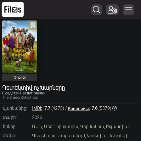
Թրեյլեր
Դետեկտիվ ոչխարները
Следствие ведут овечки
The Sheep Detectives
վարկանիշ:
IMDb
:
7.7
(
4275
) /
Кинопоиск
:
7.6
(
5379
)
տարի:
2026
երկիր:
ԱՄՆ
,
Մեծ Բրիտանիա
,
Գերմանիա
,
Իռլանդիա
ժանր:
Դետեկտիվ
,
Մարտաֆիլմ
,
Կոմեդիա
,
Ֆենթեզի