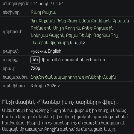
տևողություն:
114 րոպե / 01։54
ռեժիսոր:
Քաիլ Բալդա
Հյու Ջեքման
,
Հոնգ Չաու
,
Էմմա Թոմփսոն
,
Բրայան
Քրենսթոն
,
Մոլլի Գորդոն
,
Բրեթ Գոլդսթին
,
դերերում:
Նիկոլաս Գալցին
,
Բելլա Ռեմսի
,
Ռեջինա Հոլլ
,
Պատրիկ Սթյուարդ
և այլոք
թարգմ.:
Русский, English
տարիք։
միայն մեծահասակների համար
18+
որակ:
720p
հավաքածու:
Ֆիլմեր ճանապարհորդությունների մասին
պրեմիերա:
8 մայիս 2026 թ․
Ինչի մասին է «Դետեկտիվ ոչխարները» ֆիլմը.
Ամեն երեկո հովիվ Ջորջ Հարդին հավաքում է իր հոտը և նրանց
համար կարդում դետեկտիվ ու միստիկական պատմություններ՝
համոզված լինելով, որ ոչխարները ոչ մի բառ չեն հասկանում։
Սակայն մի առավոտ Ջորջին գտնում են մահացած, և այդ