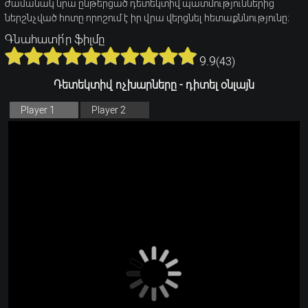
ժամանակ նրա ընթերցած դետեկտիվ պատմություններից
ներշնչված հոտը որոշում է իր վրա վերցնել հետաքննությունը։
Գնահատի՛ր ֆիլմը
9.9
(
43
)
Դետեկտիվ ոչխարները - դիտել օնլայն
Player 1
Player 2