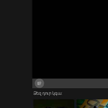
Ձեզ դուր կգա: