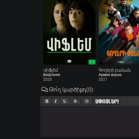
7.1
Վիֆլեմ
Գողերի բանակ
Вифлеем
Армия воров
2025
2021
Թո՛ղ կարծիքդ
(0)
: