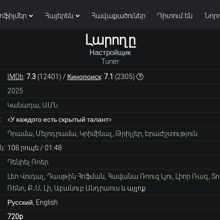
տֆիլմեր
Հայերեն
Հավաքածուներ
Դիտում են
Նորո
Լարողը
Настройщик
Tuner
IMDb
:
7.3
(
12401
) /
Кинопоиск
:
7.1
(
2305
)
2025
Կանադա
,
ԱՄՆ
:
«У каждого есть скрытый талант»
Դրամա
,
Մելոդրամա
,
Կրիմինալ
,
Թրիլլեր
,
Երաժշտություն
ն:
108 րոպե / 01։48
Դենիել Ռոեր
Լեո Վուդալ
,
Դասթին Հոֆման
,
Հավանա Ռոուզ Լյու
,
Լիոր Ռազ
,
Տո
Ռենո
,
Ք․Ս․ Լի
,
Աբանուբ Անդրաուս
և այլոք
Русский, English
720p