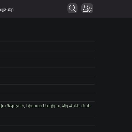
ւյթներ
վա Ֆելդշուհ
,
Նիսսան Սակիրա
,
Ջիլ Քոեն
,
Ժան