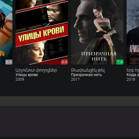
6.4
4.4
7.4
Արյունոտ փողոցներ
Թափանցիկ թել
Улицы крови
Призрачная нить
Когда 
2009
2017
2018