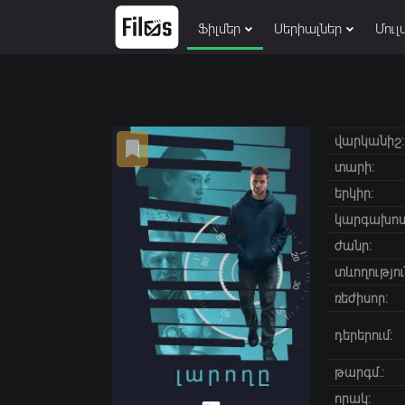
Ֆիլմեր
Սերիալներ
Մուլ
վարկանիշ:
տարի:
երկիր:
կարգախոս
ժանր:
տևողությու
ռեժիսոր:
դերերում:
թարգմ.:
որակ: