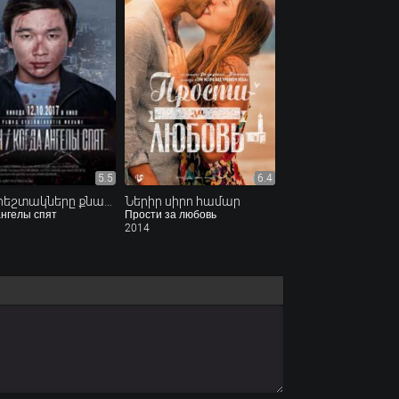
5.5
6.4
Երբ հրեշտակները քնած են
Ներիր սիրո համար
ангелы спят
Прости за любовь
2014