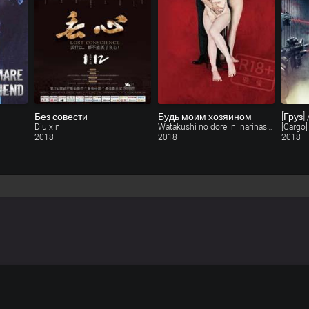
Без совести
Будь моим хозяином
[Груз]
Diu xin
Watakushi no dorei ni narinasai dai san sho o ma e shidai
[Cargo]
2018
2018
2018