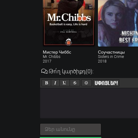
Мистер Чиббс
Соучастницы
Mr. Chibbs
Sisters in Crime
2017
2018
Թո՛ղ կարծիքդ
(0)
: