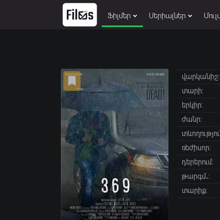
Ֆիլմեր
Սերիալներ
Մուլ
վարկանիշ:
տարի:
երկիր:
ժանր:
տևողությու
ռեժիսոր:
դերերում:
թարգմ․:
տարիք: