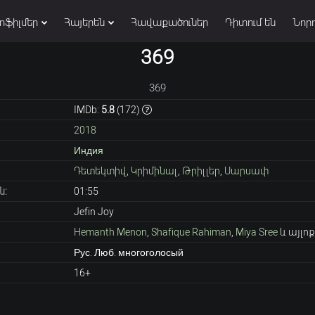
տֆիլմեր
Հայերեն
Հավաքածուներ
Դիտում են
Նորո
369
369
IMDb:
5.8
(
172
)
2018
Индия
Դետեկտիվ
,
Կրիմինալ
,
Թրիլլեր
,
Սարսափ
ն:
01:55
Jefin Joy
Hemanth Menon
,
Shafique Rahiman
,
Miya Sree
և այլոք
Рус. Люб. многоголосый
16+