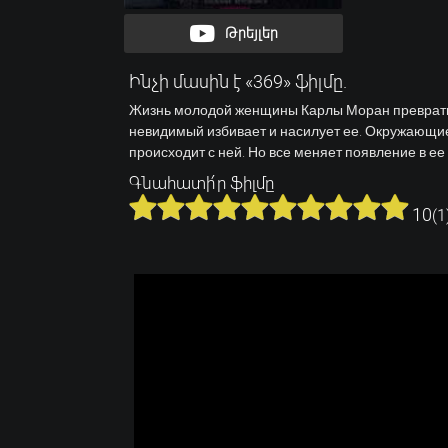
Թրեյլեր
Ինչի մասին է «369» ֆիլմը.
Жизнь молодой женщины Карлы Моран превратилас
невидимый избивает и насилует ее. Окружающие 
происходит с ней. Но все меняет появление в ее
Գնահատի՛ր ֆիլմը
10
(
1