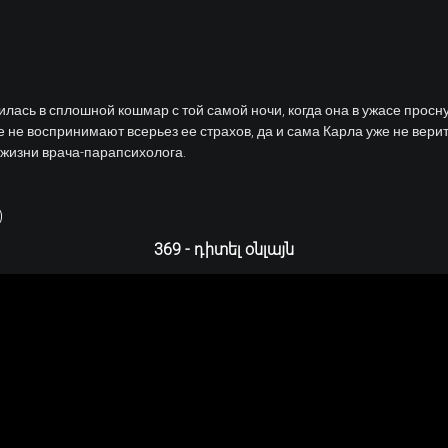
ь в сплошной кошмар с той самой ночи, когда она в ужасе проснула
не воспринимают всерьез ее страхов, да и сама Карла уже не верит,
 жизни врача-парапсихолога.
)
369 - դիտել օնլայն