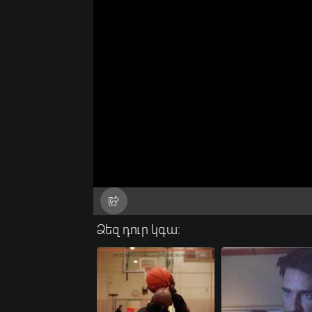
Ձեզ դուր կգա: