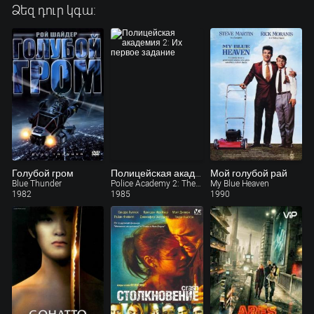
Ձեզ դուր կգա:
Голубой гром
Полицейская академия 2: Их первое задание
Мой голубой рай
Blue Thunder
Police Academy 2: Their First Assignment
My Blue Heaven
1982
1985
1990