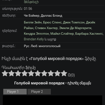
Ֆենթեզի
տևողություն:
01:56
ռեժիսոր:
Че Бэйкер, Даллас Блэнд
Билли Зейн
,
Брюс Спенс
,
Джек Томпсон
,
Джэйк
Райан
,
Стивен Хантер
,
Эмили Де Маргерити
,
դերերում:
Кендра Эпплтон
,
Майкл Слэйтер
,
Барбара Хастингс
,
Brendan Kelly
և այլոք
թարգմ․:
Рус. Люб. многоголосый
Ինչի մասին է «Голубой мировой порядок» ֆիլմը.
Գնահատի՛ր ֆիլմը
0
(
0
)
Голубой мировой порядок - դիտել օնլայն
Player 1
Player 2