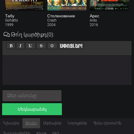
Табу
Столкновение
Арес
Gohatto
Crash
Arès
1999
2004
2016
Թո՛ղ կարծիքդ
(0)
:
Մեկնաբանել
Գլխավոր
Ֆիլմեր
Սերիալներ
Նորույթներ
Հիմա դիտում են
Հավաքածուներ
Abuse
FAQ