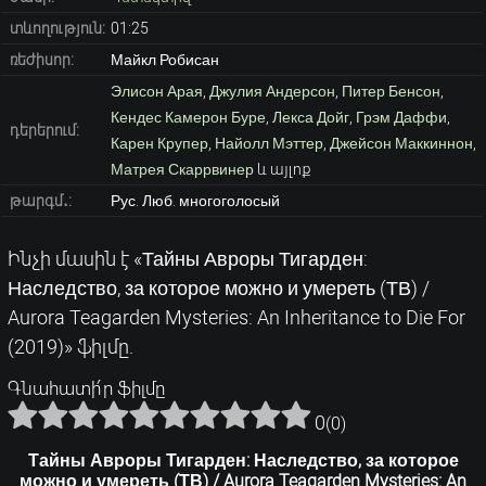
տևողություն:
01:25
ռեժիսոր:
Майкл Робисан
Элисон Арая
,
Джулия Андерсон
,
Питер Бенсон
,
Кендес Камерон Буре
,
Лекса Дойг
,
Грэм Даффи
,
դերերում:
Карен Крупер
,
Найолл Мэттер
,
Джейсон Маккиннон
,
Матрея Скаррвинер
և այլոք
թարգմ․:
Рус. Люб. многоголосый
Ինչի մասին է «Тайны Авроры Тигарден:
Наследство, за которое можно и умереть (ТВ) /
Aurora Teagarden Mysteries: An Inheritance to Die For
(2019)» ֆիլմը.
Գնահատի՛ր ֆիլմը
0
(
0
)
Тайны Авроры Тигарден: Наследство, за которое
можно и умереть (ТВ) / Aurora Teagarden Mysteries: An