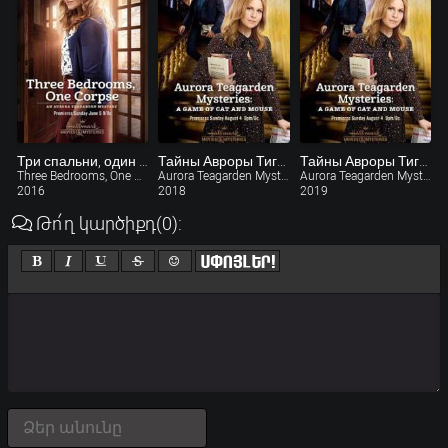
Три спальни, один труп. Детектив Аврора Тигарден (ТВ)
Тайны Авроры Тигарден: Игра в прятки (ТВ)
Тайны Авроры Тигарден: Игра в кошки-мышки (ТВ) / Aurora Teagarden Mysteries: A Game of Cat and Mouse (2019)
Three Bedrooms, One Corpse: An Aurora Teagarden Mystery
Aurora Teagarden Mysteries: The Disappearing Game
Aurora Teagarden Mysteries: A Game of Cat and Mouse
2016
2018
2019
Թո՛ղ կարծիքդ
(0)
: