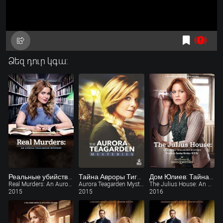
Ձեզ դուր կգա:
Реальные убийства: Тайна Авроры Тигарден (ТВ)
Тайна Авроры Тигадэн: Свести счеты (ТВ)
Дом Юлиев: Тайна Авроры Тигарден (ТВ)
Real Murders: An Aurora Teagarden Mystery
Aurora Teagarden Mystery: A Bone to Pick
The Julius House: An Aurora Teagarden Mystery
2015
2015
2016