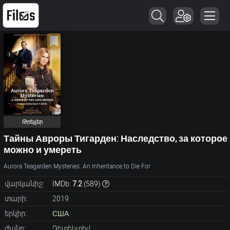
Թրեյլեր
Тайны Авроры Тигарден: Наследство, за которое
можно и умереть
Aurora Teagarden Mysteries: An Inheritance to Die For
վարկանիշ:
IMDb:
7.2
(
589
)
տարի:
2019
երկիր:
США
ժանր:
Դետեկտիվ