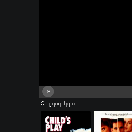
Ձեզ դուր կգա: