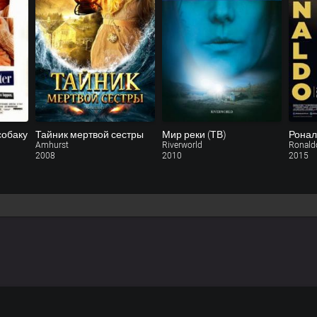
собаку
Тайник мертвой сестры
Мир реки (ТВ)
Ронал
Amhurst
Riverworld
Ronald
2008
2010
2015