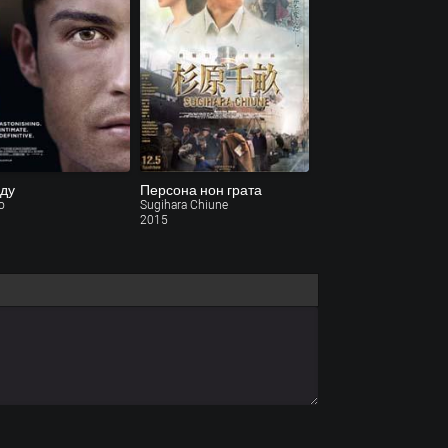
ду
Персона нон грата
o
Sugihara Chiune
2015