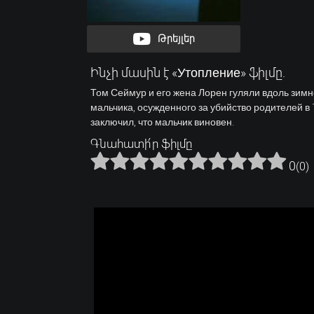
Թրեյլեր
Ինչի մասին է «Утопление» ֆիլմը.
Том Сеймур и его жена Лорен гуляли вдоль зимне
мальчика, осужденного за убийство родителей в 
заключил, что мальчик виновен.
Գնահատի՛ր ֆիլմը
0
(
0
)