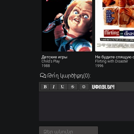
Детские игры
Не будите спящую 
Child's Play
Flirting with Disaster
1988
1996
Թո՛ղ կարծիքդ
(0)
: