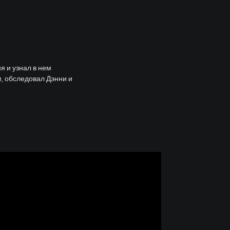
я и узнал в нем
м, обследовал Дэнни и