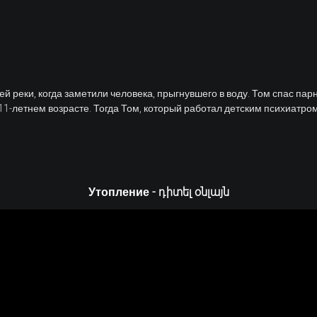
й реки, когда заметили человека, прыгнувшего в воду. Том спас парн
11-летнем возрасте. Тогда Том, который работал детским психиатро
Утопление - դիտել օնլայն