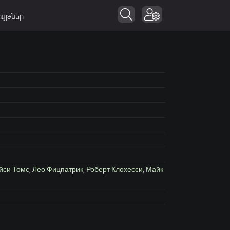
ւյթներ
йси Томс
,
Лео Фицпатрик
,
Роберт Клохесси
,
Майк