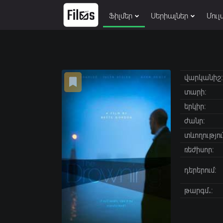
Ֆիլմեր
Սերիալներ
Մուլ
վարկանիշ:
տարի:
երկիր:
ժանր:
տևողությու
ռեժիսոր:
դերերում:
թարգմ․: