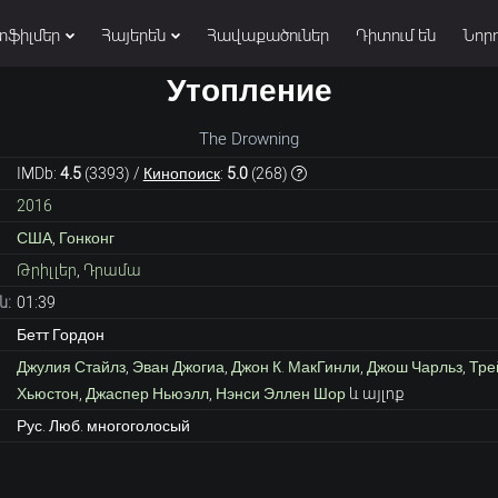
տֆիլմեր
Հայերեն
Հավաքածուներ
Դիտում են
Նորո
Утопление
The Drowning
IMDb:
4.5
(
3393
) /
Кинопоиск
:
5.0
(
268
)
2016
США
,
Гонконг
Թրիլլեր
,
Դրամա
ն:
01:39
Бетт Гордон
Джулия Стайлз
,
Эван Джогиа
,
Джон К. МакГинли
,
Джош Чарльз
,
Тре
Хьюстон
,
Джаспер Ньюэлл
,
Нэнси Эллен Шор
և այլոք
Рус. Люб. многоголосый