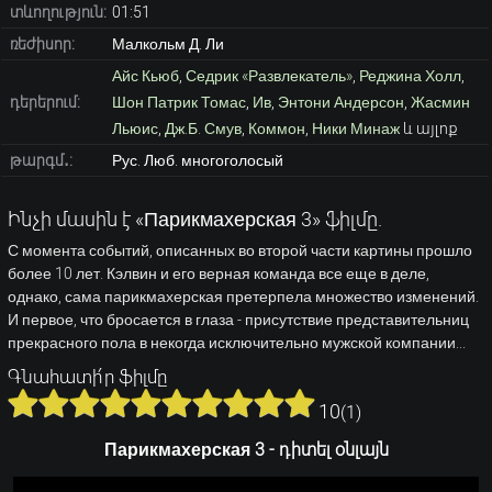
տևողություն:
01:51
ռեժիսոր:
Малкольм Д. Ли
Айс Кьюб
,
Седрик «Развлекатель»
,
Реджина Холл
,
դերերում:
Шон Патрик Томас
,
Ив
,
Энтони Андерсон
,
Жасмин
Льюис
,
Дж.Б. Смув
,
Коммон
,
Ники Минаж
և այլոք
թարգմ․:
Рус. Люб. многоголосый
Ինչի մասին է «Парикмахерская 3» ֆիլմը.
С момента событий, описанных во второй части картины прошло
более 10 лет. Кэлвин и его верная команда все еще в деле,
однако, сама парикмахерская претерпела множество изменений.
И первое, что бросается в глаза - присутствие представительниц
прекрасного пола в некогда исключительно мужской компании...
Գնահատի՛ր ֆիլմը
10
(
1
)
Парикмахерская 3 - դիտել օնլայն