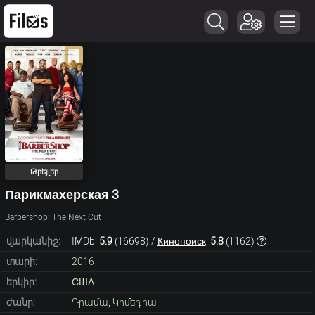
Թրեյլեր
Парикмахерская 3
Barbershop: The Next Cut
վարկանիշ:
IMDb:
5.9
(
16698
) /
Кинопоиск
:
5.8
(
1162
)
տարի:
2016
երկիր:
США
ժանր:
Դրամա
,
Կոմեդիա