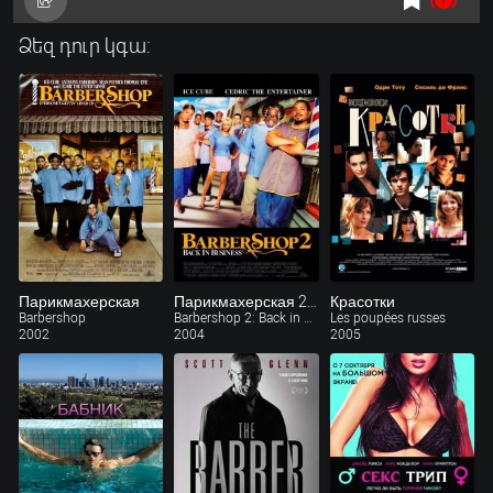
Ձեզ դուր կգա:
Парикмахерская
Парикмахерская 2: Снова в деле
Красотки
Barbershop
Barbershop 2: Back in Business
Les poupées russes
2002
2004
2005