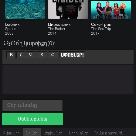
Бабник
Цирюльник
Секс-Трип
Spread
The Barber
The Sex Trip
2008
2014
2017
Թո՛ղ կարծիքդ
(0)
:
Մեկնաբանել
Գլխավոր
Ֆիլմեր
Սերիալներ
Նորույթներ
Հիմա դիտում են