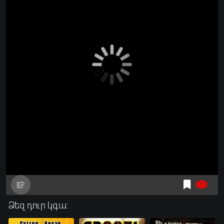
Ձեզ դուր կգա: