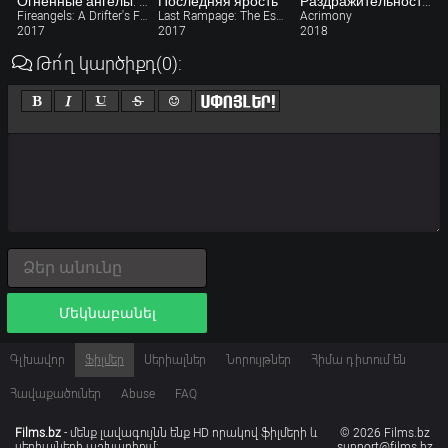
Огненные ангелы: Ярость дрифтера
Последняя ярость
Раздражительность / Acrimony (2018)
Fireangels: A Drifter's Fury
Last Rampage: The Escape of Gary Tison
Acrimony
2017
2017
2018
Թո՛ղ կարծիքդ
(0)
:
Մեկնաբանել
Գլխավոր
Ֆիլմեր
Սերիալներ
Նորույթներ
Հիմա դիտում են
Հավաքածուներ
Abuse
FAQ
Films.bz
- մենք լավագույնն ենք HD որակով ֆիլմերի և
© 2026 Films.bz
սերիալների աշխարհում:
support@films.bz