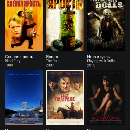
Слепая ярость
Ярость
Игра в куклы
Blind Fury
The Rage
Playing with Dolls
1989
2007
2015