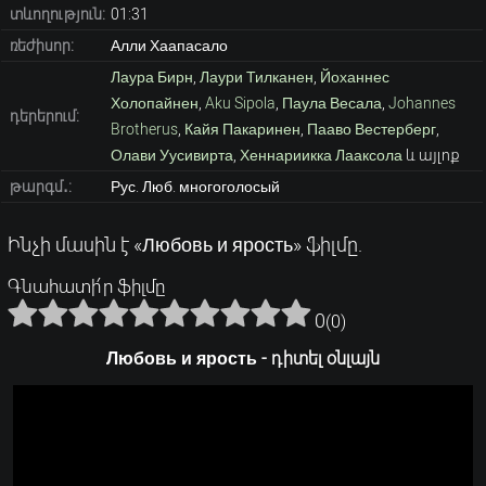
տևողություն:
01:31
ռեժիսոր:
Алли Хаапасало
Лаура Бирн
,
Лаури Тилканен
,
Йоханнес
Холопайнен
,
Aku Sipola
,
Паула Весала
,
Johannes
դերերում:
Brotherus
,
Кайя Пакаринен
,
Пааво Вестерберг
,
Олави Уусивирта
,
Хеннариикка Лааксола
և այլոք
թարգմ․:
Рус. Люб. многоголосый
Ինչի մասին է «Любовь и ярость» ֆիլմը.
Գնահատի՛ր ֆիլմը
0
(
0
)
Любовь и ярость - դիտել օնլայն