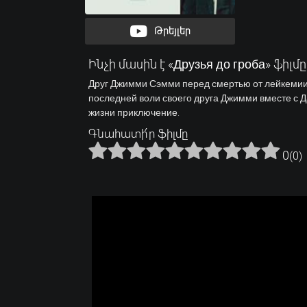
Թրեյլեր
Ինչի մասին է «Друзья до гроба» ֆիլմը
Друг Джимми Сэмми перед смертью от лейкемии 
последней воли своего друга Джимми вместе с 
жизни приключение.
Գնահատի՛ր ֆիլմը
0
(
0
)