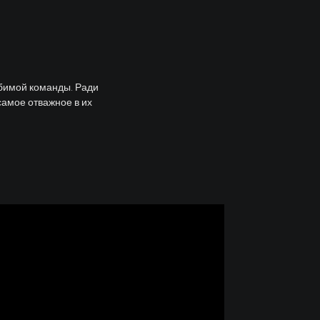
юбимой команды. Ради
амое отважное в их