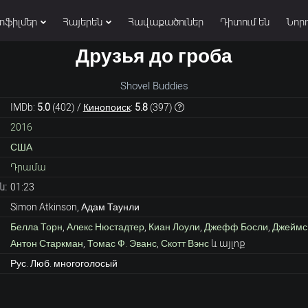
տֆիլմեր
Հայերեն
Հավաքածուներ
Դիտում են
Նորո
Друзья до гроба
Shovel Buddies
IMDb:
5.0
(
402
) /
Кинопоиск
:
5.8
(
397
)
2016
США
Դրամա
ն:
01:23
Simon Atkinson, Адам Таунли
Белла Торн
,
Алекс Нюстадтер
,
Киан Лоули
,
Джефф Босли
,
Джеймс 
Антон Старкман
,
Томас Ф. Эванс
,
Скотт Вэнс
և այլոք
Рус. Люб. многоголосый