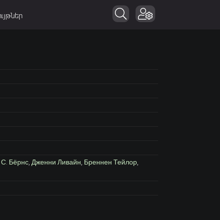
ւյթներ
С. Бёрнс
,
Дженни Ливайн
,
Бреннен Тейлор
,