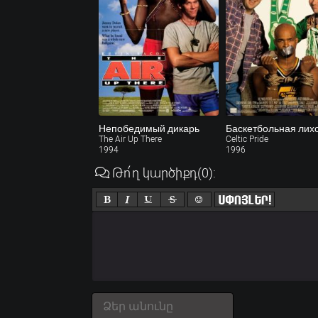
Непобедимый дикарь
The Air Up There
Celtic Pride
1994
1996
Թո՛ղ կարծիքդ
(0)
: