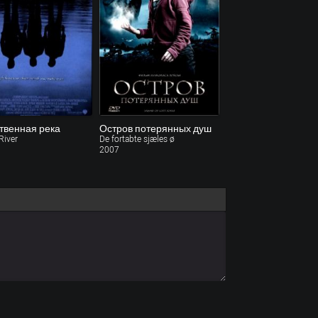
твенная река
Остров потерянных душ
River
De fortabte sjæles ø
2007