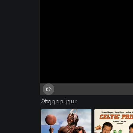
Ձեզ դուր կգա: