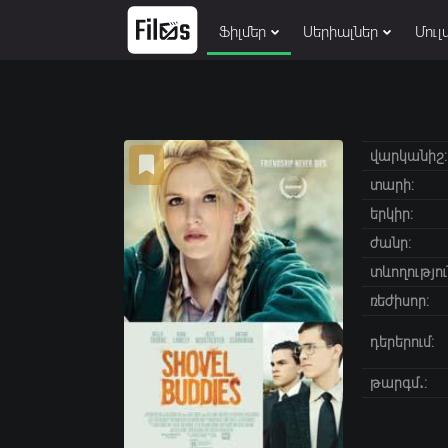
Ֆիլմեր
Սերիալներ
Մուլ
վարկանիշ:
տարի:
երկիր:
ժանր:
տևողությու
ռեժիսոր:
դերերում:
թարգմ․: