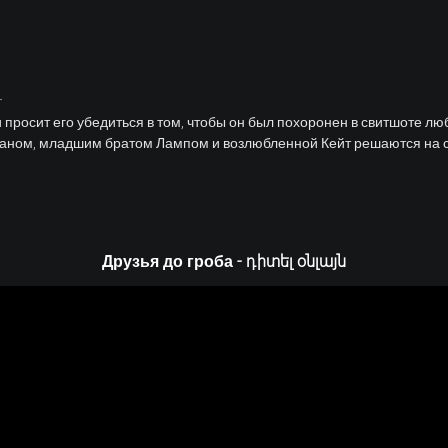
.
просит его убедиться в том, чтобы он был похоронен в свитшоте л
Даном, младшим братом Лампом и возлюбленной Кейт решаются на с
Друзья до гроба - դիտել օնլայն