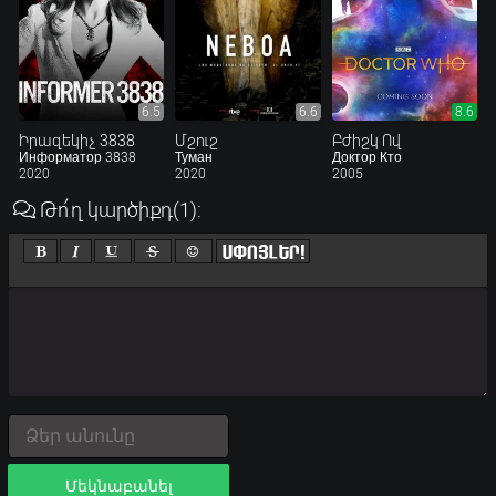
6.5
6.6
8.6
Իրազեկիչ 3838
Մշուշ
Բժիշկ Ով
Информатор 3838
Туман
Доктор Кто
2020
2020
2005
Թո՛ղ կարծիքդ
(1)
:
Մեկնաբանել