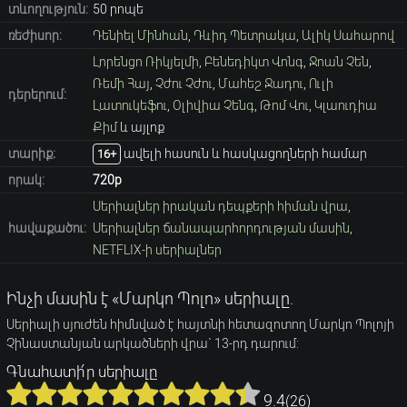
տևողություն:
50 րոպե
ռեժիսոր:
Դենիել Մինհան
,
Դևիդ Պետրակա
,
Ալիկ Սահարով
Լորենցո Ռիկյելմի
,
Բենեդիկտ Վոնգ
,
Ջոան Չեն
,
Ռեմի Հայ
,
Չժու Չժու
,
Մահեշ Ջադու
,
Ուլի
դերերում:
Լատուկեֆու
,
Օլիվիա Չենգ
,
Թոմ Վու
,
Կլաուդիա
Քիմ
և այլոք
տարիք։
ավելի հասուն և հասկացողների համար
16+
որակ:
720p
Սերիալներ իրական դեպքերի հիման վրա
,
հավաքածու:
Սերիալներ ճանապարհորդության մասին
,
NETFLIX-ի սերիալներ
Ինչի մասին է «Մարկո Պոլո» սերիալը.
Սերիալի սյուժեն հիմնված է հայտնի հետազոտող Մարկո Պոլոյի
Չինաստանյան արկածների վրա` 13-րդ դարում:
Գնահատի՛ր սերիալը
9.4
(
26
)