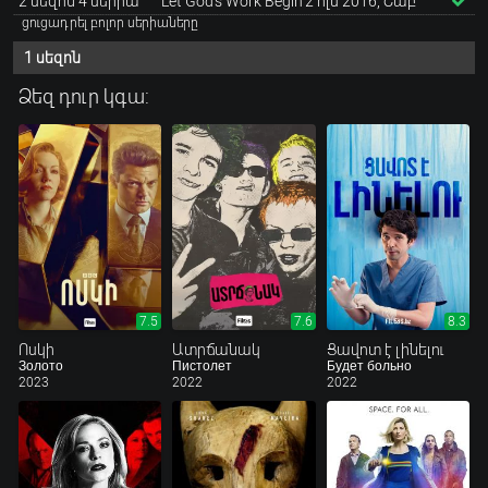
2 սեզոն 4 սերիա
Let God's Work Begin
2 հլս 2016, Շաբ
ցուցադրել բոլոր սերիաները
1 սեզոն
Ձեզ դուր կգա:
7.5
7.6
8.3
Ոսկի
Ատրճանակ
Ցավոտ է լինելու
Золото
Пистолет
Будет больно
2023
2022
2022