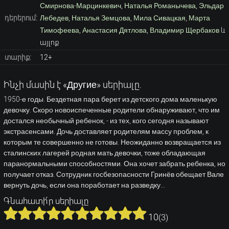
Смирнова-Марцинкевич
,
Наталья Романычева
,
Эльдар
դերերում:
Лебедев
,
Наталья Земцова
,
Мила Сивацкая
,
Марта
Тимофеева
,
Анастасия Дятлова
,
Владимир Щербаков
և
այլոք
տարիք:
12+
Ինչի մասին է «Другие» սերիալը.
1950-е годы. Бездетная пара берет из детского дома маленькую
девочку. Скоро новоиспеченные родители обнаруживают, что им
достался необычный ребенок, - из тех, кого сегодня называют
экстрасенсами. Дочь доставляет родителям массу проблем, к
которым те совершенно не готовы. Неожиданно возвращается из
сталинских лагерей родная мать девочки, тоже обладающая
паранормальными способностями. Она хочет забрать ребенка, но
получает отказ. Сотрудник госбезопасности Гринёв обещает Вале
вернуть дочь, если она поработает на разведку...
Գնահատի՛ր սերիալը
10
(
3
)