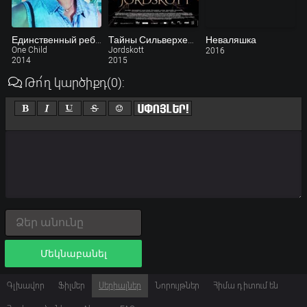
Единственный ребенок
Тайны Сильверхейда
Неваляшка
One Child
Jordskott
2016
2014
2015
Թո՛ղ կարծիքդ
(0)
:
Մեկնաբանել
Գլխավոր
Ֆիլմեր
Սերիալներ
Նորույթներ
Հիմա դիտում են