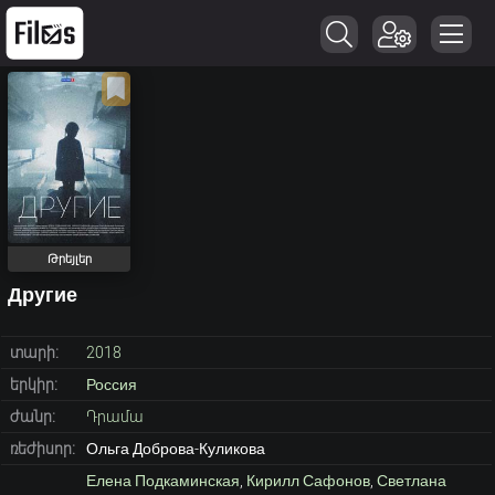
Թրեյլեր
Другие
տարի:
2018
երկիր:
Россия
ժանր:
Դրամա
ռեժիսոր:
Ольга Доброва-Куликова
Елена Подкаминская
,
Кирилл Сафонов
,
Светлана